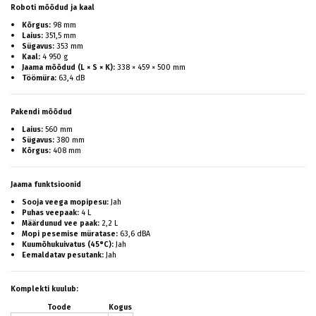
Roboti mõõdud ja kaal
Kõrgus:
98 mm
Laius:
351,5 mm
Sügavus:
353 mm
Kaal:
4 950 g
Jaama mõõdud (L × S × K):
338 × 459 × 500 mm
Töömüra:
63,4 dB
Pakendi mõõdud
Laius:
560 mm
Sügavus:
380 mm
Kõrgus:
408 mm
Jaama funktsioonid
Sooja veega mopipesu:
Jah
Puhas veepaak:
4 L
Määrdunud vee paak:
2,2 L
Mopi pesemise müratase:
63,6 dBA
Kuumõhukuivatus (45°C):
Jah
Eemaldatav pesutank:
Jah
Komplekti kuulub:
Toode
Kogus