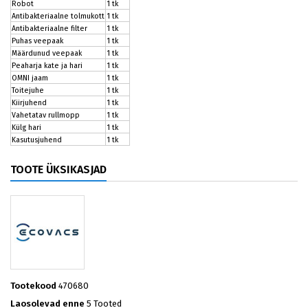
Robot
1 tk
Antibakteriaalne tolmukott
1 tk
Antibakteriaalne filter
1 tk
Puhas veepaak
1 tk
Määrdunud veepaak
1 tk
Peaharja kate ja hari
1 tk
OMNI jaam
1 tk
Toitejuhe
1 tk
Kiirjuhend
1 tk
Vahetatav rullmopp
1 tk
Külg hari
1 tk
Kasutusjuhend
1 tk
TOOTE ÜKSIKASJAD
Tootekood
470680
Laosolevad enne
5 Tooted