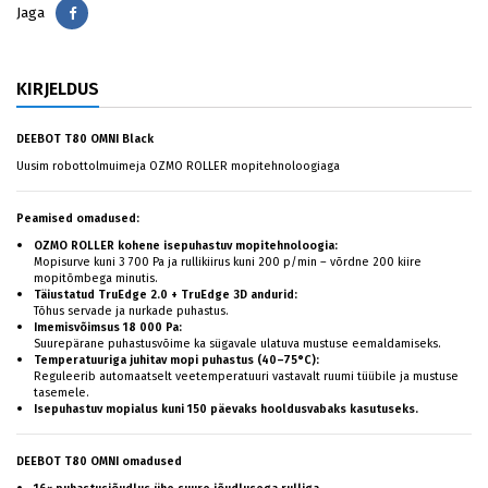
Jaga
Jaga
KIRJELDUS
DEEBOT T80 OMNI Black
Uusim robottolmuimeja OZMO ROLLER mopitehnoloogiaga
Peamised omadused:
OZMO ROLLER kohene isepuhastuv mopitehnoloogia:
Mopisurve kuni 3 700 Pa ja rullikiirus kuni 200 p/min – võrdne 200 kiire
mopitõmbega minutis.
Täiustatud TruEdge 2.0 + TruEdge 3D andurid:
Tõhus servade ja nurkade puhastus.
Imemisvõimsus 18 000 Pa:
Suurepärane puhastusvõime ka sügavale ulatuva mustuse eemaldamiseks.
Temperatuuriga juhitav mopi puhastus (40–75°C):
Reguleerib automaatselt veetemperatuuri vastavalt ruumi tüübile ja mustuse
tasemele.
Isepuhastuv mopialus kuni 150 päevaks hooldusvabaks kasutuseks.
DEEBOT T80 OMNI omadused