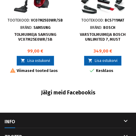
TOOTEKOOD:
VC07M25E0WR/SB
TOOTEKOOD:
BCS711MAT
BRÄND:
SAMSUNG
BRÄND:
BOSCH
TOLMUIMEJA SAMSUNG
VARSTOLMUIMEJA BOSCH
VC07M25E0WR/SB
UNLIMITED 7, MUST
99,00 €
349,00 €


Lisa ostukorvi
Lisa ostukorvi


Viimased tooted laos
Kesklaos
Jälgi meid Facebookis

INFO