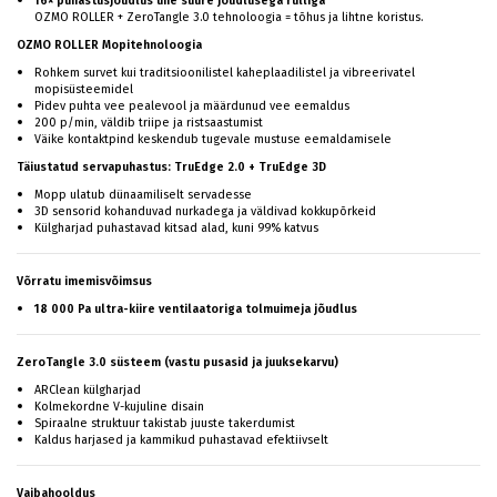
16× puhastusjõudlus ühe suure jõudlusega rulliga
OZMO ROLLER + ZeroTangle 3.0 tehnoloogia = tõhus ja lihtne koristus.
OZMO ROLLER Mopitehnoloogia
Rohkem survet kui traditsioonilistel kaheplaadilistel ja vibreerivatel
mopisüsteemidel
Pidev puhta vee pealevool ja määrdunud vee eemaldus
200 p/min, väldib triipe ja ristsaastumist
Väike kontaktpind keskendub tugevale mustuse eemaldamisele
Täiustatud servapuhastus: TruEdge 2.0 + TruEdge 3D
Mopp ulatub dünaamiliselt servadesse
3D sensorid kohanduvad nurkadega ja väldivad kokkupõrkeid
Külgharjad puhastavad kitsad alad, kuni 99% katvus
Võrratu imemisvõimsus
18 000 Pa ultra-kiire ventilaatoriga tolmuimeja jõudlus
ZeroTangle 3.0 süsteem (vastu pusasid ja juuksekarvu)
ARClean külgharjad
Kolmekordne V-kujuline disain
Spiraalne struktuur takistab juuste takerdumist
Kaldus harjased ja kammikud puhastavad efektiivselt
Vaibahooldus