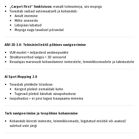
„Carpet First“ funktsioon:
esmalt tolmuimeja, siis mopiga
Tuvastab vaibad automaatselt ja kohandub:
Ainult imemine
Mitte siseneda
Läbipääs lubatud
Mopiga nagu tavalisel põrandal
AIVI 3D 3.0: Tehisintellektil põhinev navigeerimine
VLM mudel + miljardeid andmepunkte
Struktureeritud valgus + 3D sensorid
Reaalajas marsruudi kohandamine inimestele, lemmikloomadele ja takistustele
AI Spot Mopping 2.0
Tuvastab plekkide tõsiduse:
Kerged plekid: eemaldab kohe
Tugevad plekid: käivitab süvapuhastuse
Isepuhastus = ei pea tagasi baasjaama minema
Tark navigeerimine ja teepõhine kohanemine
Kohandub kiiresti inimeste, lemmikloomade, liigutatud mööbli või avatud/
suletud uste järgi