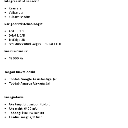
Integreeritud sensorid:
Kaamera
Vaibandur
Kukkumisandur
Navigeerimistehnoloogia:
AIVI 3D 3.0
D-ToF LiDAR
TruEdge 3D
Struktureeritud valgus + RGB AI + LED
Imemisvõimsus:
18 000 Pa
Targad funktsioonid
Töötab Google Assistantiga:
Jah
Töötab Amazon Alexaga:
Jah
Energiatarve
Aku tüüp:
Liitiumioon (Li-Ion)
Aku maht:
6400 mAh
Tööaeg:
kuni 297 minutit
Laadimisaeg:
4,37 tundi