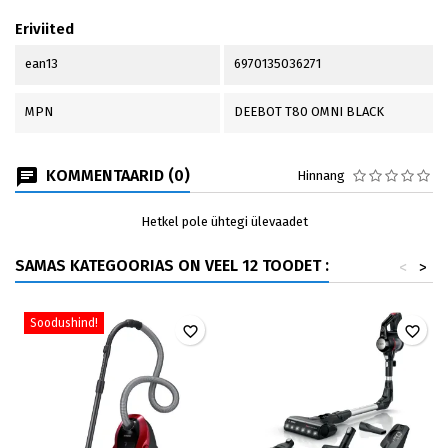
Eriviited
ean13
6970135036271
MPN
DEEBOT T80 OMNI BLACK
KOMMENTAARID (0)
Hinnang
Hetkel pole ühtegi ülevaadet
SAMAS KATEGOORIAS ON VEEL 12 TOODET :
<
>
Soodushind!
favorite_border
favorite_border