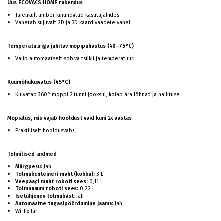
Uus ECOVACS HOME rakendus
Täielikult ümber kujundatud kasutajaliides
Vahetab sujuvalt 2D ja 3D kaardivaadete vahel
Temperatuuriga juhitav mopipuhastus (40–75°C)
Valib automaatselt sobiva tsükli ja temperatuuri
Kuumõhukuivatus (45°C)
Kuivatab 360° moppi 2 tunni jooksul, hoiab ära lõhnad ja hallituse
Mopialus, mis vajab hooldust vaid kuni 2x aastas
Praktiliselt hooldusvaba
Tehnilised andmed
Märgpesu:
Jah
Tolmukonteineri maht (kokku):
3 L
Veepaagi maht roboti sees:
0,11 L
Tolmuanum roboti sees:
0,22 L
Isetühjenev tolmukast:
Jah
Automaatne tagasipöördumine jaama:
Jah
Wi-Fi:
Jah