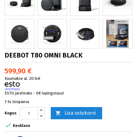
DEEBOT T80 OMNI BLACK
599,90 €
Kuumakse al. 20.14€
ESTO järelmaks - 0€ lepingutasu!
1-14 tööpäeva
Lisa ostukorvi

Kogus

Kesklaos