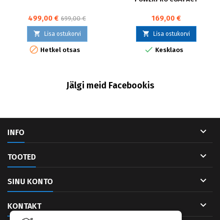
499,00 €
169,00 €
699,00 €


Lisa ostukorvi
Lisa ostukorvi


Hetkel otsas
Kesklaos
Jälgi meid Facebookis

INFO

TOOTED

SINU KONTO

KONTAKT