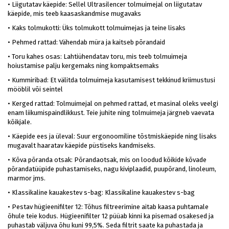
•
Liigutatav käepide: Sellel Ultrasilencer tolmuimejal on liigutatav
käepide, mis teeb kaasaskandmise mugavaks
•
Kaks tolmukotti: Üks tolmukott tolmuimejas ja teine lisaks
•
Pehmed rattad: Vähendab müra ja kaitseb põrandaid
•
Toru kahes osas: Lahtiühendatav toru, mis teeb tolmuimeja
hoiustamise palju kergemaks ning kompaktsemaks
•
Kummiribad: Et välitda tolmuimeja kasutamisest tekkinud kriimustusi
mööblil või seintel
•
Kerged rattad: Tolmuimejal on pehmed rattad, et masinal oleks veelgi
enam liikumispaindlikkust. Teie juhite ning tolmuimeja järgneb vaevata
kõikjale.
•
Käepide ees ja üleval: Suur ergonoomiline tõstmiskäepide ning lisaks
mugavalt haaratav käepide püstiseks kandmiseks.
•
Kõva põranda otsak: Põrandaotsak, mis on loodud kõikide kõvade
põrandatüüpide puhastamiseks, nagu kiviplaadid, puupõrand, linoleum,
marmor jms.
•
Klassikaline kauakestev s-bag: Klassikaline kauakestev s-bag
•
Pestav hügieenifilter 12: Tõhus filtreerimine aitab kaasa puhtamale
õhule teie kodus. Hügieenifilter 12 püüab kinni ka pisemad osakesed ja
puhastab väljuva õhu kuni 99,5%. Seda filtrit saate ka puhastada ja