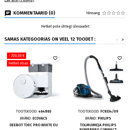
Lae alla (5.86MB)
KOMMENTAARID (0)
Hinnang
Hetkel pole ühtegi ülevaadet
SAMAS KATEGOORIAS ON VEEL 12 TOODET :
<
>
- 200,00 €
favorite_border
favorite_border
Hetkel otsas
TOOTEKOOD:
464865
TOOTEKOOD:
FC9334/09
BRÄND:
ECOVACS
BRÄND:
PHILIPS
DEEBOT T30C PRO WHITE EU
TOLMUIMEJA PHILIPS
POWERPRO COMPACT