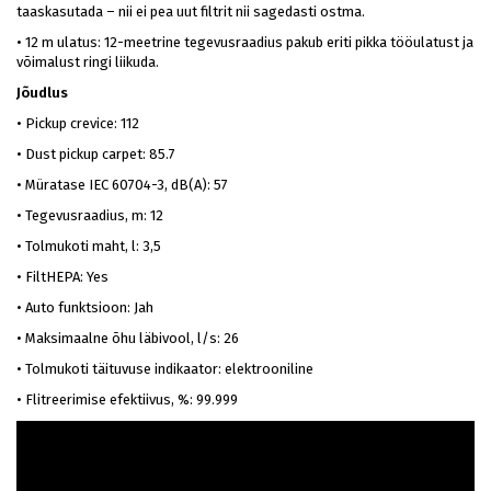
taaskasutada – nii ei pea uut filtrit nii sagedasti ostma.
•
12 m ulatus: 12-meetrine tegevusraadius pakub eriti pikka tööulatust ja
võimalust ringi liikuda.
Jõudlus
•
Pickup crevice: 112
•
Dust pickup carpet: 85.7
•
Müratase IEC 60704-3, dB(A): 57
•
Tegevusraadius, m: 12
•
Tolmukoti maht, l: 3,5
•
FiltHEPA: Yes
•
Auto funktsioon: Jah
•
Maksimaalne õhu läbivool, l/s: 26
•
Tolmukoti täituvuse indikaator: elektrooniline
•
Flitreerimise efektiivus, %: 99.999