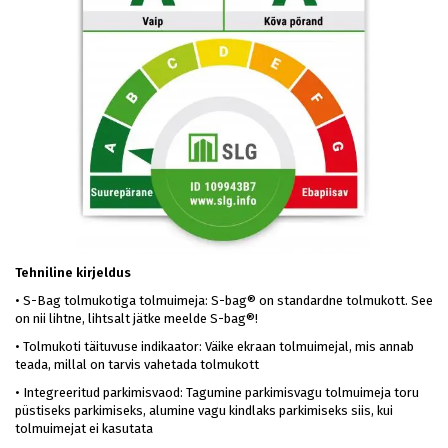
Tehniline kirjeldus
•
S-Bag tolmukotiga tolmuimeja: S-bag® on standardne tolmukott. See
on nii lihtne, lihtsalt jätke meelde S-bag®!
•
Tolmukoti täituvuse indikaator: Väike ekraan tolmuimejal, mis annab
teada, millal on tarvis vahetada tolmukott
•
Integreeritud parkimisvaod: Tagumine parkimisvagu tolmuimeja toru
püstiseks parkimiseks, alumine vagu kindlaks parkimiseks siis, kui
tolmuimejat ei kasutata