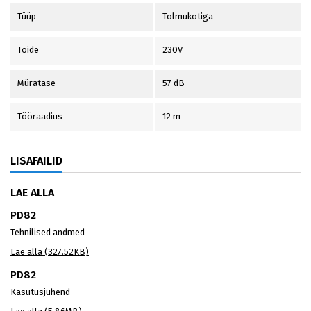
Tüüp
Tolmukotiga
Toide
230V
Müratase
57 dB
Tööraadius
12 m
LISAFAILID
LAE ALLA
PD82
Tehnilised andmed
Lae alla (327.52KB)
PD82
Kasutusjuhend