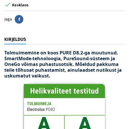

Kesklaos
Jaga
Jaga
KIRJELDUS
Tolmuimemine on koos PURE D8.2-ga muutunud.
SmartMode-tehnoloogia, PureSound-süsteem ja
OneGo võimas puhastusotsik. Mõeldud pakkuma
teile tõhusat puhastamist, ainulaadset nutikust ja
uskumatut vaikust.