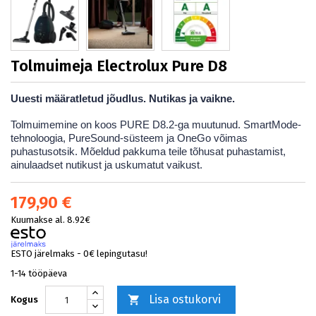
Tolmuimeja Electrolux Pure D8
Uuesti määratletud jõudlus. Nutikas ja vaikne.
Tolmuimemine on koos PURE D8.2-ga muutunud. SmartMode-
tehnoloogia, PureSound-süsteem ja OneGo võimas
puhastusotsik. Mõeldud pakkuma teile tõhusat puhastamist,
ainulaadset nutikust ja uskumatut vaikust.
179,90 €
Kuumakse al. 8.92€
ESTO järelmaks - 0€ lepingutasu!
1-14 tööpäeva
Lisa ostukorvi

Kogus