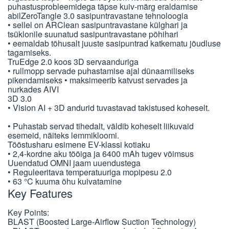
puhastusprobleemidega täpse kuiv-märg eraldamise
abilZeroTangle 3.0 sasipuntravastane tehnoloogia
• sellel on ARClean sasipuntravastane külghari ja
tsüklonile suunatud sasipuntravastane põhihari
• eemaldab tõhusalt juuste sasipuntrad katkematu jõudluse
tagamiseks.
TruEdge 2.0 koos 3D servaanduriga
• rullmopp servade puhastamise ajal dünaamiliseks
pikendamiseks
• maksimeerib katvust servades ja
nurkades AIVI
3D 3.0
• Vision AI + 3D andurid tuvastavad takistused koheselt.
• Puhastab servad tihedalt, väldib koheselt liikuvaid
esemeid, näiteks lemmikloomi.
Tööstusharu esimene EV-klassi kotiaku
• 2,4-kordne aku tööiga ja 6400 mAh tugev võimsus
Uuendatud OMNI jaam uuendustega
• Reguleeritava temperatuuriga mopipesu 2.0
• 63 °C kuuma õhu kuivatamine
Key Features
Key Points:
BLAST (Boosted Large-Airflow Suction Technology)