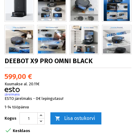
DEEBOT X9 PRO OMNI BLACK
599,00 €
Kuumakse al. 20.11€
ESTO järelmaks - 0€ lepingutasu!
1-14 tööpäeva
Lisa ostukorvi

Kogus

Kesklaos