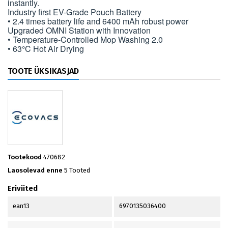
instantly.
Industry first EV-Grade Pouch Battery
• 2.4 times battery life and 6400 mAh robust power
Upgraded OMNI Station with Innovation
• Temperature-Controlled Mop Washing 2.0
• 63°C Hot Air Drying
TOOTE ÜKSIKASJAD
Tootekood
470682
Laosolevad enne
5 Tooted
Eriviited
ean13
6970135036400