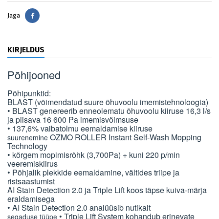
Jaga
Jaga
KIRJELDUS
Põhijooned
Põhipunktid:
BLAST (võimendatud suure õhuvoolu imemistehnoloogia)
• BLAST genereerib enneolematu õhuvoolu kiiruse 16,3 l/s
ja piisava 16 600 Pa imemisvõimsuse
• 137,6% vaibatolmu eemaldamise kiiruse
OZMO ROLLER Instant Self-Wash Mopping
suurenemine
Technology
• kõrgem mopimisrõhk (3,700Pa) + kuni 220 p/min
veeremiskiirus
• Põhjalik plekkide eemaldamine, vältides triipe ja
ristsaastumist
AI Stain Detection 2.0 ja Triple Lift koos täpse kuiva-märja
eraldamisega
• AI Stain Detection 2.0 analüüsib nutikalt
• Triple Lift System kohandub erinevate
segaduse tüüpe