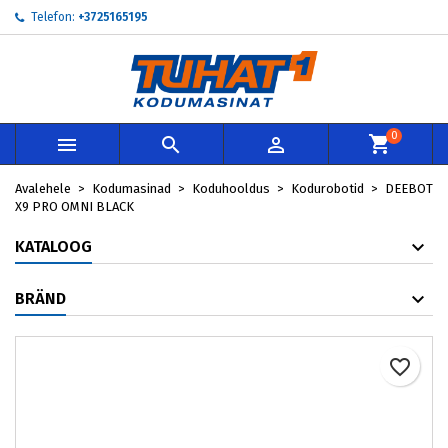
Telefon:
+3725165195
×
×
×
My wishlists
Loo soovinimekiri
Sisene
add_circle_outline
Create new list
Te peate olema sisselogitud, et tooteid soovinimekirja
Soovinimekirja nimi
lisada.
0



Loobu
Sisene
Avalehele
Kodumasinad
Koduhooldus
Kodurobotid
DEEBOT
Loobu
Loo soovinimekiri
X9 PRO OMNI BLACK
KATALOOG
BRÄND
favorite_border