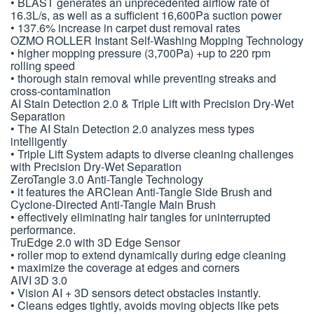
• BLAST generates an unprecedented airflow rate of
16.3L/s, as well as a sufficient 16,600Pa suction power
• 137.6% increase in carpet dust removal rates
OZMO ROLLER Instant Self-Washing Mopping Technology
• higher mopping pressure (3,700Pa) +up to 220 rpm
rolling speed
• thorough stain removal while preventing streaks and
cross-contamination
AI Stain Detection 2.0 & Triple Lift with Precision Dry-Wet
Separation
• The AI Stain Detection 2.0 analyzes mess types
intelligently
• Triple Lift System adapts to diverse cleaning challenges
with Precision Dry-Wet Separation
ZeroTangle 3.0 Anti-Tangle Technology
• it features the ARClean Anti-Tangle Side Brush and
Cyclone-Directed Anti-Tangle Main Brush
• effectively eliminating hair tangles for uninterrupted
performance.
TruEdge 2.0 with 3D Edge Sensor
• roller mop to extend dynamically during edge cleaning
• maximize the coverage at edges and corners
AIVI 3D 3.0
• Vision AI + 3D sensors detect obstacles instantly.
• Cleans edges tightly, avoids moving objects like pets