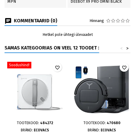
MPN
DEEBOT X9 PRO OMNI BLACK
KOMMENTAARID (0)
Hinnang
Hetkel pole ühtegi ülevaadet
SAMAS KATEGOORIAS ON VEEL 12 TOODET :
<
>
Soodushind!
favorite_border
favorite_border
TOOTEKOOD:
484272
TOOTEKOOD:
470680
BRÄND:
ECOVACS
BRÄND:
ECOVACS