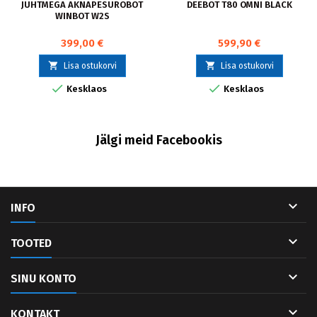
JUHTMEGA AKNAPESUROBOT
DEEBOT T80 OMNI BLACK
WINBOT W2S
399,00 €
599,90 €


Lisa ostukorvi
Lisa ostukorvi


Kesklaos
Kesklaos
Jälgi meid Facebookis

INFO

TOOTED

SINU KONTO

KONTAKT