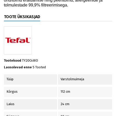
õhu/tolmu eraldamise ning peentolmu, allergeenide ja
tolmulestade 99,9% filtreerimisega.
TOOTE ÜKSIKASJAD
Tootekood
TY20C4WO
Laosolevad enne
5 Tooted
Tüüp
Varstolmuimeja
Kõrgus
112 cm
Laius
24 cm