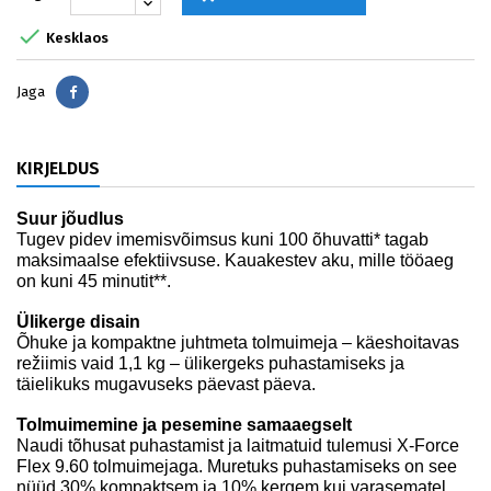

Kesklaos
Jaga
Jaga
KIRJELDUS
Suur jõudlus
Tugev pidev imemisvõimsus kuni 100 õhuvatti* tagab
maksimaalse efektiivsuse. Kauakestev aku, mille tööaeg
on kuni 45 minutit**.
Ülikerge disain
Õhuke ja kompaktne juhtmeta tolmuimeja – käeshoitavas
režiimis vaid 1,1 kg – ülikergeks puhastamiseks ja
täielikuks mugavuseks päevast päeva.
Tolmuimemine ja pesemine samaaegselt
Naudi tõhusat puhastamist ja laitmatuid tulemusi X-Force
Flex 9.60 tolmuimejaga. Muretuks puhastamiseks on see
nüüd 30% kompaktsem ja 10% kergem kui varasematel