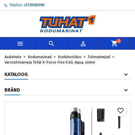
Telefon:
+3725165195
×
×
×
My wishlists
Loo soovinimekiri
Sisene
add_circle_outline
Create new list
Te peate olema sisselogitud, et tooteid soovinimekirja
Soovinimekirja nimi
lisada.
0



Loobu
Sisene
Avalehele
Kodumasinad
Koduhooldus
Tolmuimejad
Loobu
Loo soovinimekiri
Varstolmuimeja Tefal X-Force Flex 9.60, Aqua, sinine
KATALOOG
BRÄND
favorite_border