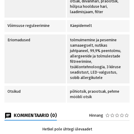
otsak, diivanihari, praootsik,
hõlpsa hoolduse hari,
laadimisjaam, filter
Võimsuse reguleerimine
Käepidemelt
Eriomadused
tolmuimemine ja pesemine
samaaegselt, nutikas
juhtpaneel, 99,9% peentolmu,
allergeenide ja tolmulestade
filtreerimine,
tsüklontehnoloogia, 3 kiiruse
seadistust, LED-valgustus,
sobib allergikutele
Otsikud
põhiotsik, praootsak, pehme
mööbli otsik
KOMMENTAARID (0)
Hinnang
Hetkel pole ühtegi ülevaadet