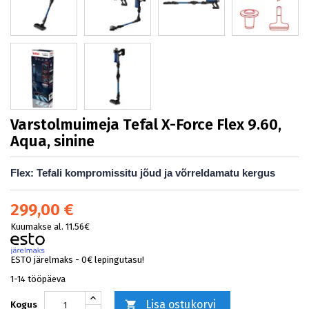
Varstolmuimeja Tefal X-Force Flex 9.60,
Aqua, sinine
Flex: Tefali kompromissitu jõud ja võrreldamatu kergus
299,00 €
Kuumakse al. 11.56€
ESTO järelmaks - 0€ lepingutasu!
1-14 tööpäeva
Lisa ostukorvi

Kogus