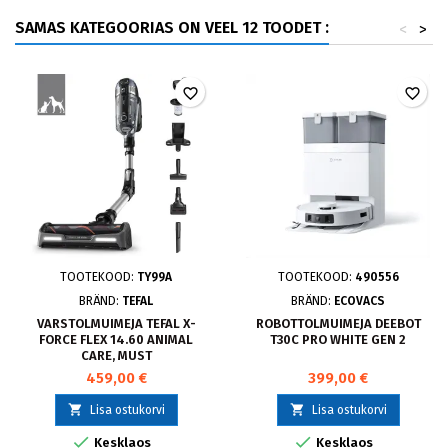
SAMAS KATEGOORIAS ON VEEL 12 TOODET :
<
>
favorite_border
favorite_border
TOOTEKOOD:
TY99A
TOOTEKOOD:
490556
BRÄND:
TEFAL
BRÄND:
ECOVACS
VARSTOLMUIMEJA TEFAL X-
ROBOTTOLMUIMEJA DEEBOT
FORCE FLEX 14.60 ANIMAL
T30C PRO WHITE GEN 2
CARE, MUST
459,00 €
399,00 €


Lisa ostukorvi
Lisa ostukorvi


Kesklaos
Kesklaos