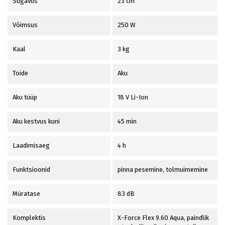
Sügavus
23 cm
Võimsus
250 W
Kaal
3 kg
Toide
Aku
Aku tüüp
18 V Li-Ion
Aku kestvus kuni
45 min
Laadimisaeg
4 h
Funktsioonid
pinna pesemine, tolmuimemine
Müratase
83 dB
Komplektis
X-Force Flex 9.60 Aqua, paindlik