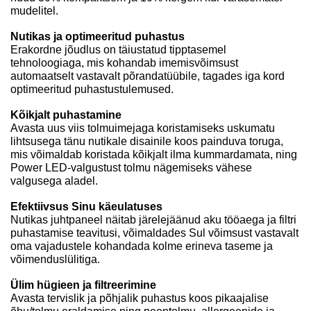
mudelitel.
Nutikas ja optimeeritud puhastus
Erakordne jõudlus on täiustatud tipptasemel
tehnoloogiaga, mis kohandab imemisvõimsust
automaatselt vastavalt põrandatüübile, tagades iga kord
optimeeritud puhastustulemused.
Kõikjalt puhastamine
Avasta uus viis tolmuimejaga koristamiseks uskumatu
lihtsusega tänu nutikale disainile koos painduva toruga,
mis võimaldab koristada kõikjalt ilma kummardamata, ning
Power LED-valgustust tolmu nägemiseks vähese
valgusega aladel.
Efektiivsus Sinu käeulatuses
Nutikas juhtpaneel näitab järelejäänud aku tööaega ja filtri
puhastamise teavitusi, võimaldades Sul võimsust vastavalt
oma vajadustele kohandada kolme erineva taseme ja
võimenduslülitiga.
Ülim hügieen ja filtreerimine
Avasta tervislik ja põhjalik puhastus koos pikaajalise