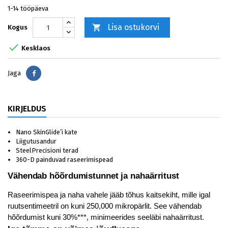
1-14 tööpäeva
Lisa ostukorvi

Kogus

Kesklaos
Jaga
Jaga
KIRJELDUS
Nano SkinGlide’i kate
Liigutusandur
SteelPrecisioni terad
360-D painduvad raseerimispead
Vähendab hõõrdumistunnet ja nahaärritust
Raseerimispea ja naha vahele jääb tõhus kaitsekiht, mille igal
ruutsentimeetril on kuni 250,000 mikropärlit. See vähendab
hõõrdumist kuni 30%***, minimeerides seeläbi nahaärritust.