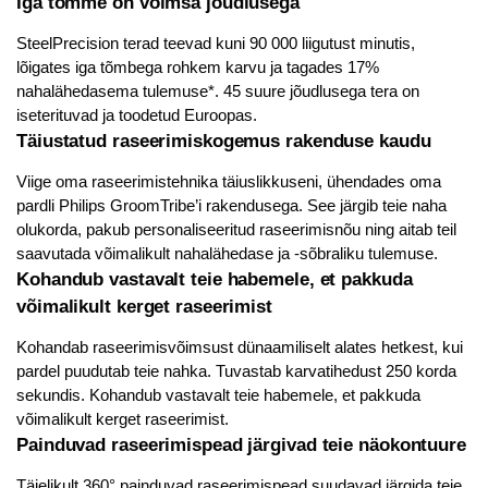
Iga tõmme on võimsa jõudlusega
SteelPrecision terad teevad kuni 90 000 liigutust minutis,
lõigates iga tõmbega rohkem karvu ja tagades 17%
nahalähedasema tulemuse*. 45 suure jõudlusega tera on
iseterituvad ja toodetud Euroopas.
Täiustatud raseerimiskogemus rakenduse kaudu
Viige oma raseerimistehnika täiuslikkuseni, ühendades oma
pardli Philips GroomTribe’i rakendusega. See järgib teie naha
olukorda, pakub personaliseeritud raseerimisnõu ning aitab teil
saavutada võimalikult nahalähedase ja -sõbraliku tulemuse.
Kohandub vastavalt teie habemele, et pakkuda
võimalikult kerget raseerimist
Kohandab raseerimisvõimsust dünaamiliselt alates hetkest, kui
pardel puudutab teie nahka. Tuvastab karvatihedust 250 korda
sekundis. Kohandub vastavalt teie habemele, et pakkuda
võimalikult kerget raseerimist.
Painduvad raseerimispead järgivad teie näokontuure
Täielikult 360° painduvad raseerimispead suudavad järgida teie