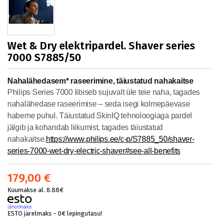
Wet & Dry elektripardel. Shaver series
7000 S7885/50
Nahalähedasem* raseerimine, täiustatud nahakaitse
Philips Series 7000 libiseb sujuvalt üle teie naha, tagades
nahalähedase raseerimise – seda isegi kolmepäevase
habeme puhul. Täiustatud SkinIQ tehnoloogiaga pardel
jälgib ja kohandab liikumist, tagades täiustatud
nahakaitse.
https://www.philips.ee/c-p/S7885_50/shaver-
series-7000-wet-dry-electric-shaver#see-all-benefits
179,00 €
Kuumakse al. 8.88€
ESTO järelmaks - 0€ lepingutasu!