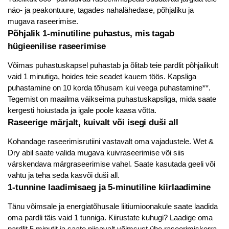
näo- ja peakontuure, tagades nahalähedase, põhjaliku ja
mugava raseerimise.
Põhjalik 1-minutiline puhastus, mis tagab
hügieenilise raseerimise
Võimas puhastuskapsel puhastab ja õlitab teie pardlit põhjalikult
vaid 1 minutiga, hoides teie seadet kauem töös. Kapsliga
puhastamine on 10 korda tõhusam kui veega puhastamine**.
Tegemist on maailma väikseima puhastuskapsliga, mida saate
kergesti hoiustada ja igale poole kaasa võtta.
Raseerige märjalt, kuivalt või isegi duši all
Kohandage raseerimisrutiini vastavalt oma vajadustele. Wet &
Dry abil saate valida mugava kuivraseerimise või siis
värskendava märgraseerimise vahel. Saate kasutada geeli või
vahtu ja teha seda kasvõi duši all.
1-tunnine laadimisaeg ja 5-minutiline kiirlaadimine
Tänu võimsale ja energiatõhusale liitiumioonakule saate laadida
oma pardli täis vaid 1 tunniga. Kiirustate kuhugi? Laadige oma
pardlit 5 minutit ja saate piisavalt võimsust ühe raseerimiskorra