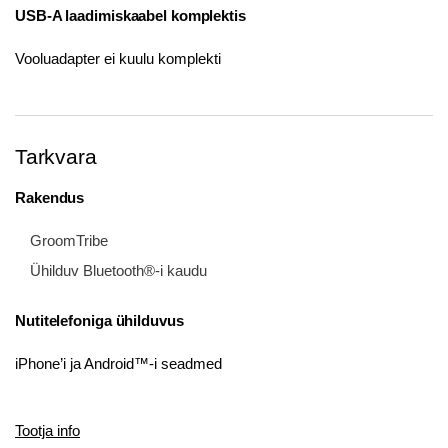
USB-A laadimiskaabel komplektis
Vooluadapter ei kuulu komplekti
Tarkvara
Rakendus
GroomTribe
Ühilduv Bluetooth®-i kaudu
Nutitelefoniga ühilduvus
iPhone’i ja Android™-i seadmed
Tootja info