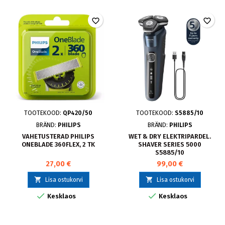
favorite_border
favorite_border
TOOTEKOOD:
QP420/50
TOOTEKOOD:
S5885/10
BRÄND:
PHILIPS
BRÄND:
PHILIPS
VAHETUSTERAD PHILIPS
WET & DRY ELEKTRIPARDEL.
ONEBLADE 360FLEX, 2 TK
SHAVER SERIES 5000
S5885/10
27,00 €
99,00 €


Lisa ostukorvi
Lisa ostukorvi


Kesklaos
Kesklaos