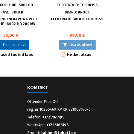
EKOOD:
HPI 6002 HD
TOOTEKOOD:
TO3001SS
TOOTE
BRÄND:
BROCK
BRÄND:
BROCK
B
INE INFRAPUNA PLIIT
ELEKTRIAHI BROCK TO3001SS
LAUAP
HPI 6002 HD 2000W
KEE
35,00 €
99,00 €



Lisa ostukorvi
Lisa ostukorvi


ased tooted laos
Hetkel otsas
KONTAKT
Ottender Plus OÜ
reg. nr 10285469 KMKR EE100316076
Telefon:
+3725165195
WhatsApp:
+3725165195
E-post:
tallinn@tuhat1.ee