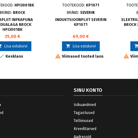
TEKOOD:
HPI3001BK
TOOTEKOOD:
KP1071
TOOT
BRÄND:
BROCK
BRÄND:
SEVERIN
APLIIT INFRAPUNA
INDUKTSIOONPLIIT SEVERIN
ELEKTRIL
EDUALAGA BROCK
KP1071
BROCK 
HPI3001BK
35,00 €
69,00 €


Lisa ostukorvi
Lisa ostukorvi



Kesklaos
Viimased tooted laos
Viim
SINU KONTO
a
Isikuandmed
ed
Tagastused
Tellimused
Kreeditarved
Aadressid