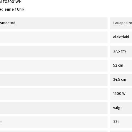
d
TO3001WH
ad enne
1 Ühik
usmeetod
Lauapealn
elektriahi
37,5 cm
52 cm
34,5 cm
1500 W
valge
t
33 L