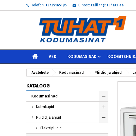
Telefon:
+3725165195
E-post:
tallinn@tuhat1.ee
My
L
S
add_circle_outline
Te 
Soo
AVALEHELE
AED
KODUMASINAD
KÖÖGITEHNIK
Avalehele
Kodumasinad
Pliidid ja ahjud
La
KATALOOG
Kodumasinad
Külmkapid
Pliidid ja ahjud
Elektripliidid