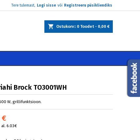
Tere tulemast,
Logi sisse
või
Registreeru püsikliendiks
×
×
×
Ostukorv:
0
Toodet -
0,00 €
e
i
riahi Brock TO3001WH
 1500 W, grillifunktsioon.
 €
al. 6.03€