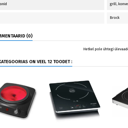
onid
grill, konv
Brock
MENTAARID (0)
Hetkel pole ühtegi ülevaad
ATEGOORIAS ON VEEL 12 TOODET :