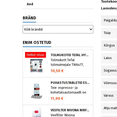
Tootekoo
Aed
Laosolev
BRÄND
Paigald
Tüüp
ENIM OSTETUD
Kõrgus
Hetkel otsas
TOLMUKOTID TEFAL HYGIENE+ ZR200540 (4 TK)
Laius
Tolmukott Tefal
tolmuimejale TW6477,
TW6886..
10,50 €
Sügavus
PUHASTUSTABLETID ESPRESSOMASINALE, NIVONA 390701200
Võimsus
Teie espresso- ja
kohvitäisautomaadil on
Värvus
integreeritud
11,90 €
puhastusprogramm.
NIVONA puhastustabletid
Ahju mah
VEEFILTER NIVONA NIRF701
on loodud spetsiaalselt
Veefilter Nivona
selle programmi jaoks ja