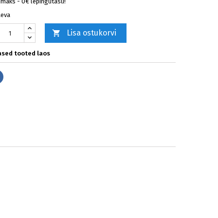
lmaks - 0€ lepingutasu!
äeva
Lisa ostukorvi

sed tooted laos
Jaga