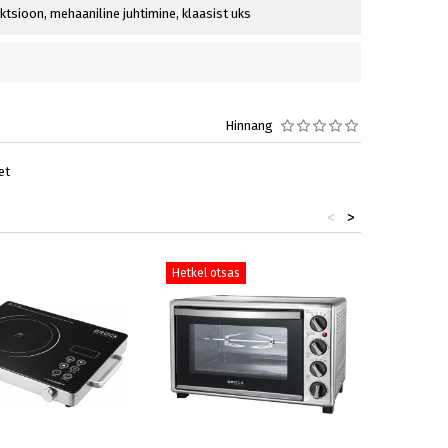
ektsioon, mehaaniline juhtimine, klaasist uks
Hinnang
et
<
>
Hetkel otsas
Hetkel ot