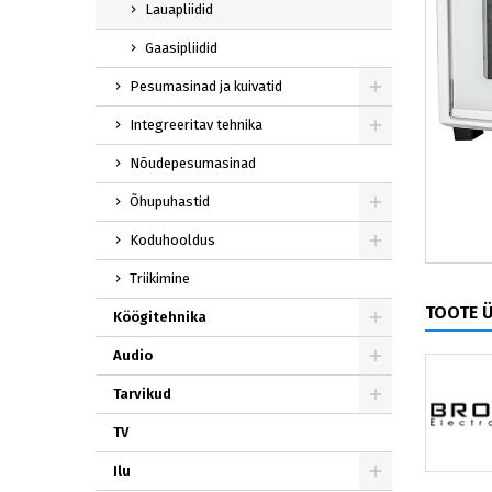
Lauapliidid
Gaasipliidid
Pesumasinad ja kuivatid
Integreeritav tehnika
Nõudepesumasinad
Õhupuhastid
Koduhooldus
Triikimine
TOOTE 
Köögitehnika
Audio
Tarvikud
TV
Ilu