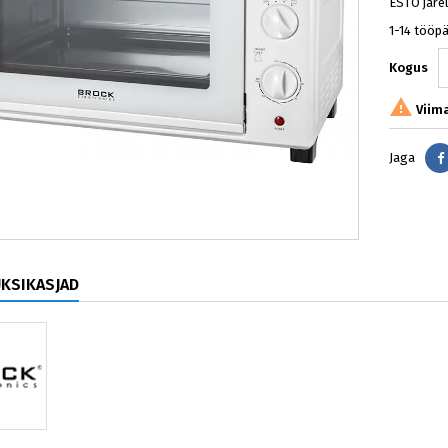
ESTO järe
1-14 tööp
Kogus

Viima
Jaga
ÜKSIKASJAD