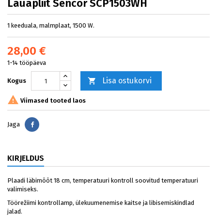
Lauapliit Sencor SCP1503WH
1 keeduala, malmplaat, 1500 W.
28,00 €
1-14 tööpäeva
Lisa ostukorvi

Kogus

Viimased tooted laos
Jaga
Jaga
KIRJELDUS
Plaadi läbimõõt 18 cm, temperatuuri kontroll soovitud temperatuuri
valimiseks.
Töörežiimi kontrollamp, ülekuumenemise kaitse ja libisemiskindlad
jalad.