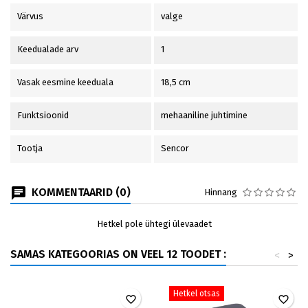
Värvus
valge
Keedualade arv
1
Vasak eesmine keeduala
18,5 cm
Funktsioonid
mehaaniline juhtimine
Tootja
Sencor
KOMMENTAARID (0)
Hinnang
Hetkel pole ühtegi ülevaadet
SAMAS KATEGOORIAS ON VEEL 12 TOODET :
<
>
Hetkel otsas
favorite_border
favorite_border