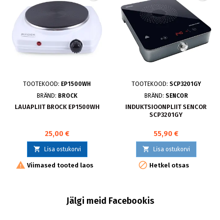
TOOTEKOOD:
EP1500WH
TOOTEKOOD:
SCP3201GY
BRÄND:
BROCK
BRÄND:
SENCOR
LAUAPLIIT BROCK EP1500WH
INDUKTSIOONPLIIT SENCOR
SCP3201GY
25,00 €
55,90 €


Lisa ostukorvi
Lisa ostukorvi


Viimased tooted laos
Hetkel otsas
Jälgi meid Facebookis