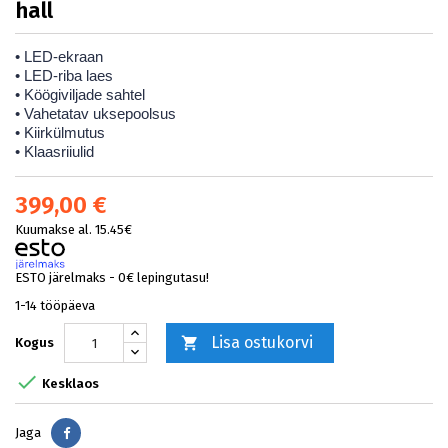
hall
• LED-ekraan
• LED-riba laes
• Köögiviljade sahtel
• Vahetatav uksepoolsus
• Kiirkülmutus
• Klaasriiulid
399,00 €
Kuumakse al. 15.45€
ESTO järelmaks - 0€ lepingutasu!
1-14 tööpäeva
Lisa ostukorvi

Kogus

Kesklaos
Jaga
Jaga