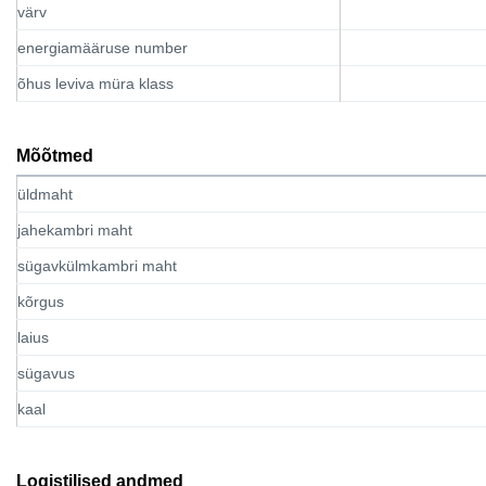
värv
energiamääruse number
õhus leviva müra klass
Mõõtmed
üldmaht
jahekambri maht
sügavkülmkambri maht
kõrgus
laius
sügavus
kaal
Logistilised andmed