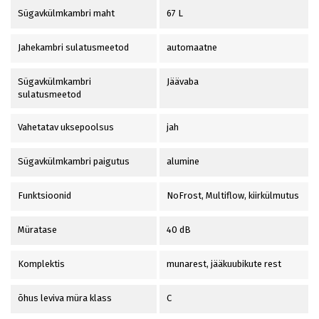
Sügavkülmkambri maht
67 L
Jahekambri sulatusmeetod
automaatne
Sügavkülmkambri
Jäävaba
sulatusmeetod
Vahetatav uksepoolsus
jah
Sügavkülmkambri paigutus
alumine
Funktsioonid
NoFrost, Multiflow, kiirkülmutus
Müratase
40 dB
Komplektis
munarest, jääkuubikute rest
õhus leviva müra klass
C