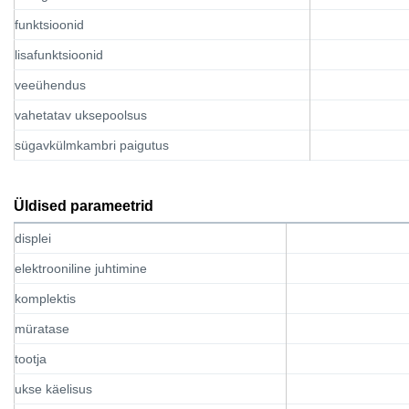
funktsioonid
lisafunktsioonid
veeühendus
vahetatav uksepoolsus
sügavkülmkambri paigutus
Üldised parameetrid
displei
elektrooniline juhtimine
komplektis
müratase
tootja
ukse käelisus