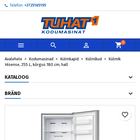
Telefon:
+3725165195
My wishlists
Loo soovinimekiri
Sisene
add_circle_outline
Create new list
Te peate olema sisselogitud, et tooteid soovinimekirja lisada.
Soovinimekirja nimi
0



Loobu
Avalehele
Kodumasinad
Külmkapid
Külmikud
Külmik
Loobu
Loo so
Hisense, 255 L, kõrgus 180 cm, hall
KATALOOG
BRÄND
favorite_border