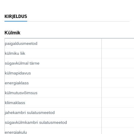
KIRJELDUS
Külmik
paigaldusmeetod
külmiku liik
sügavkülmal tärne
külmapidavus
energiaklass
külmutusvõimsus
kliimaklass
jahekambri sulatusmeetod
sügavkülmkambri sulatusmeetod
energiakulu