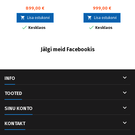
899,00 €
999,00 €


Lisa ostukorvi
Lisa ostukorvi


Kesklaos
Kesklaos
Jälgi meid Facebookis

INFO

TOOTED

SINU KONTO

KONTAKT