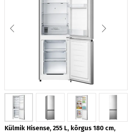
Külmik Hisense, 255 L, kõrgus 180 cm,