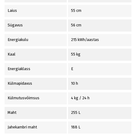
Laius
55 cm
Sügavus
56 cm
Energiakulu
215 kWh/aastas
Kaal
55 kg
Energiaklass
E
Külmapidavus
10 h
Külmutusvõimsus
4 kg / 24 h
Maht
255 L
Jahekambri maht
188 L