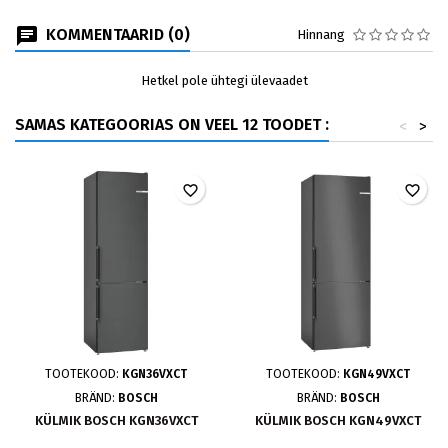
KOMMENTAARID (0)
Hinnang
Hetkel pole ühtegi ülevaadet
SAMAS KATEGOORIAS ON VEEL 12 TOODET :
<
>
favorite_border
favorite_border
TOOTEKOOD:
KGN36VXCT
TOOTEKOOD:
KGN49VXCT
BRÄND:
BOSCH
BRÄND:
BOSCH
KÜLMIK BOSCH KGN36VXCT
KÜLMIK BOSCH KGN49VXCT