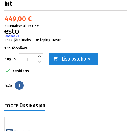
int
449,00 €
Kuumakse al. 15.06€
ESTO järelmaks - 0€ lepingutasu!
1-14 tööpäeva
Lisa ostukorvi

Kogus

Kesklaos
Jaga
Jaga
TOOTE ÜKSIKASJAD