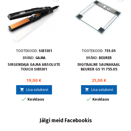
TOOTEKOOD:
SIB1301
TOOTEKOOD:
755.05
BRÄND:
GA.MA
BRÄND:
BEURER
SIRGENDAJA GA.MA ABSOLUTE
DIGITAALNE SAUNAKAAL
TOUCH SIB1301
BEURER GS 11 755.05
19,00 €
21,00 €


Lisa ostukorvi
Lisa ostukorvi


Kesklaos
Kesklaos
Jälgi meid Facebookis