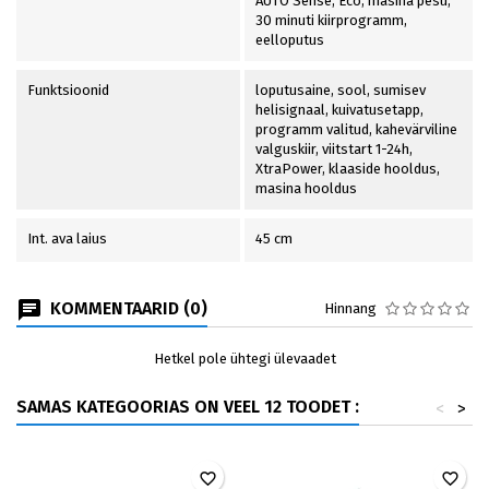
AUTO Sense, Eco, masina pesu,
30 minuti kiirprogramm,
eelloputus
Funktsioonid
loputusaine, sool, sumisev
helisignaal, kuivatusetapp,
programm valitud, kahevärviline
valguskiir, viitstart 1-24h,
XtraPower, klaaside hooldus,
masina hooldus
Int. ava laius
45 cm
KOMMENTAARID (0)
Hinnang
Hetkel pole ühtegi ülevaadet
SAMAS KATEGOORIAS ON VEEL 12 TOODET :
<
>
favorite_border
favorite_border