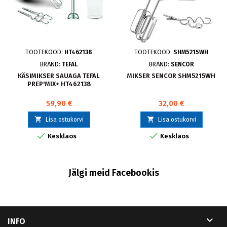
TOOTEKOOD:
HT462138
TOOTEKOOD:
SHM5215WH
BRÄND:
TEFAL
BRÄND:
SENCOR
KÄSIMIKSER SAUAGA TEFAL
MIKSER SENCOR SHM5215WH
PREP'MIX+ HT462138
59,90 €
32,00 €


Lisa ostukorvi
Lisa ostukorvi


Kesklaos
Kesklaos
Jälgi meid Facebookis

INFO