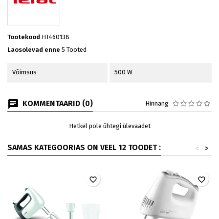
Tootekood
HT460138
Laosolevad enne
5 Tooted
Võimsus
500 W
KOMMENTAARID (0)
Hinnang
Hetkel pole ühtegi ülevaadet
SAMAS KATEGOORIAS ON VEEL 12 TOODET :
<
>
favorite_border
favorite_border