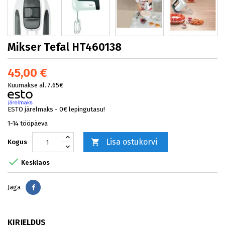
Mikser Tefal HT460138
45,00 €
Kuumakse al. 7.65€
ESTO järelmaks - 0€ lepingutasu!
1-14 tööpäeva
Lisa ostukorvi

Kogus

Kesklaos
Jaga
Jaga
KIRJELDUS