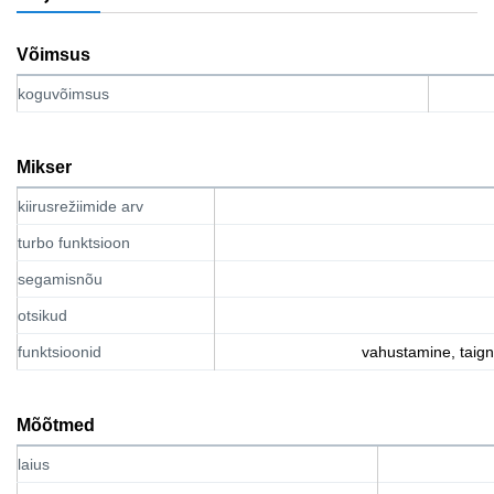
Võimsus
koguvõimsus
Mikser
kiirusrežiimide arv
turbo funktsioon
segamisnõu
otsikud
funktsioonid
vahustamine, taig
Mõõtmed
laius