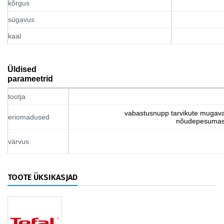
kõrgus
sügavus
kaal
Üldised
parameetrid
tootja
vabastusnupp tarvikute muga
eriomadused
nõudepesumasi
värvus
TOOTE ÜKSIKASJAD