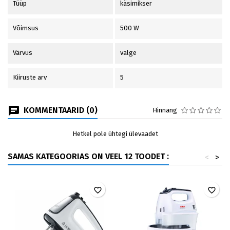
Tüüp
käsimikser
Võimsus
500 W
Värvus
valge
Kiiruste arv
5
KOMMENTAARID (0)
Hinnang
Hetkel pole ühtegi ülevaadet
SAMAS KATEGOORIAS ON VEEL 12 TOODET :
<
>
favorite_border
favorite_border