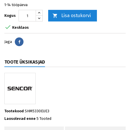
1-14 tööpäeva
Lisa ostukorvi

Kogus

Kesklaos
Jaga
Jaga
TOOTE ÜKSIKASJAD
Tootekood
SHM5330EUE3
Laosolevad enne
5 Tooted