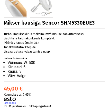
Mikser kausiga Sencor SHM5330EUE3
Turbo-Impulsskiirus maksimumvõimsuse saavutamiseks.
Visplite ja taignakonksude komplekt.
Pöörlev kauss (maht 3L).
Tahakallutatav käepide.
Lisavarustuse vabastamise nupp.
Vaikne toimimine.
Võimsus, W:
500
Kiiruseid:
5
Kauss:
3
Värv:
Valge
45,00 €
Kuumakse al. 7.65€
ESTO järelmaks - 0€ lepingutasu!