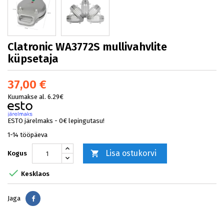
Clatronic WA3772S mullivahvlite
küpsetaja
37,00 €
Kuumakse al. 6.29€
ESTO järelmaks - 0€ lepingutasu!
1-14 tööpäeva
Lisa ostukorvi

Kogus

Kesklaos
Jaga
Jaga