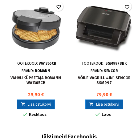
favorite_border
favorite_border
TOOTEKOOD:
WA1365CB
TOOTEKOOD:
SSM9978BK
BRÄND:
BOMANN
BRÄND:
SENCOR
VAHVLIKÜPSETAJA BOMANN
VÕILEIVAGRILL 4IN1 SENCOR
WA1365CB
SSM997
29,90 €
79,90 €


Lisa ostukorvi
Lisa ostukorvi


Kesklaos
Laos
Jälgi meid Facebookis