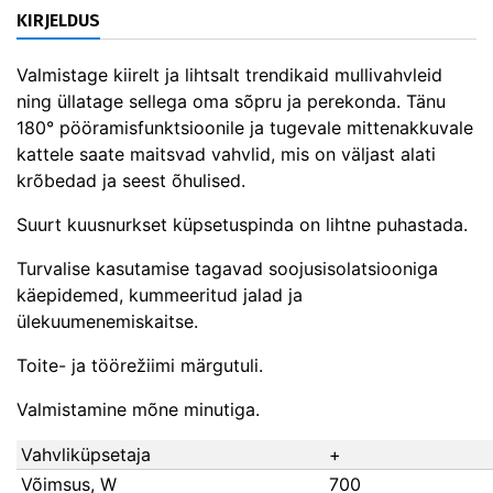
KIRJELDUS
Valmistage kiirelt ja lihtsalt trendikaid mullivahvleid
ning üllatage sellega oma sõpru ja perekonda. Tänu
180° pööramisfunktsioonile ja tugevale mittenakkuvale
kattele saate maitsvad vahvlid, mis on väljast alati
krõbedad ja seest õhulised.
Suurt kuusnurkset küpsetuspinda on lihtne puhastada.
Turvalise kasutamise tagavad soojusisolatsiooniga
käepidemed, kummeeritud jalad ja
ülekuumenemiskaitse.
Toite- ja töörežiimi märgutuli.
Valmistamine mõne minutiga.
Vahvliküpsetaja
+
Võimsus, W
700