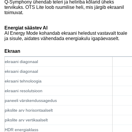
Q-Symphony ühendab teleri ja heliriba kõlarid üheks
tervikuks. OTS Lite loob ruumilise heli, mis järgib ekraanil
toimuvat.
Energiat säästev AI
AI Energy Mode kohandab ekraani heledust vastavalt toale
ja sisule, aidates vähendada energiakulu igapäevaselt.
Ekraan
ekraani diagonaal
ekraani diagonaal
ekraani tehnoloogia
ekraani resolutsioon
paneeli värskendussagedus
pikslite arv horisontaalselt
pikslite arv vertikaalselt
HDR energiaklass