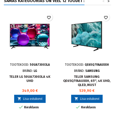
SAMAS KATEGOORIAS ON VEEL 12 TOODET :
<
>
favorite_border
favorite_border
TOOTEKOOD:
50UA73003LA
TOOTEKOOD:
QE65Q7FAAUXXH
BRÄND:
LG
BRÄND:
SAMSUNG
TELER LG 50UA73003LA 4K
TELER SAMSUNG
UHD
QE65Q7FAAUXXH, 65'', 4K UHD,
QLED, MUST
349,00 €
539,90 €


Lisa ostukorvi
Lisa ostukorvi


Kesklaos
Kesklaos