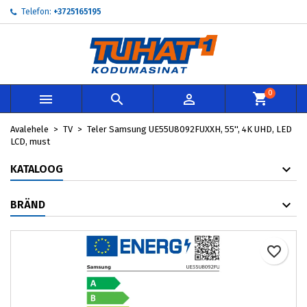
Telefon:
+3725165195
My wishlists
Loo soovinimekiri
Sisene
add_circle_outline
Create new list
Te peate olema sisselogitud, et tooteid soovinimekirja lisada.
Soovinimekirja nimi
0



Loobu
Avalehele
TV
Teler Samsung UE55U8092FUXXH, 55'', 4K UHD, LED
Loobu
Loo so
LCD, must
KATALOOG
BRÄND
favorite_border