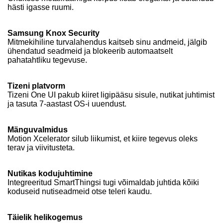
hästi igasse ruumi.
Samsung Knox Security
Mitmekihiline turvalahendus kaitseb sinu andmeid, jälgib
ühendatud seadmeid ja blokeerib automaatselt
pahatahtliku tegevuse.
Tizeni platvorm
Tizeni One UI pakub kiiret ligipääsu sisule, nutikat juhtimist
ja tasuta 7-aastast OS-i uuendust.
Mänguvalmidus
Motion Xcelerator silub liikumist, et kiire tegevus oleks
terav ja viivitusteta.
Nutikas kodujuhtimine
Integreeritud SmartThingsi tugi võimaldab juhtida kõiki
koduseid nutiseadmeid otse teleri kaudu.
Täielik helikogemus