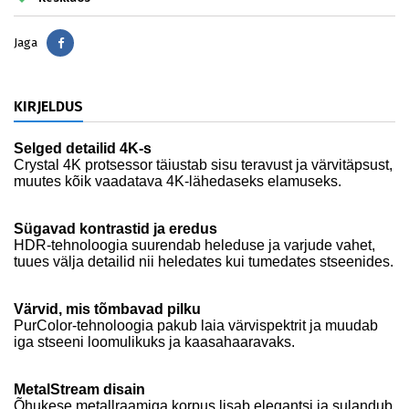
Jaga
Jaga
KIRJELDUS
Selged detailid 4K-s
Crystal 4K protsessor täiustab sisu teravust ja värvitäpsust,
muutes kõik vaadatava 4K-lähedaseks elamuseks.
Sügavad kontrastid ja eredus
HDR-tehnoloogia suurendab heleduse ja varjude vahet,
tuues välja detailid nii heledates kui tumedates stseenides.
Värvid, mis tõmbavad pilku
PurColor-tehnoloogia pakub laia värvispektrit ja muudab
iga stseeni loomulikuks ja kaasahaaravaks.
MetalStream disain
Õhukese metallraamiga korpus lisab elegantsi ja sulandub