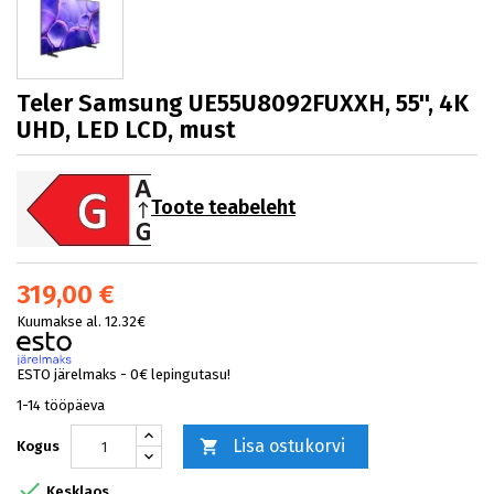
Teler Samsung UE55U8092FUXXH, 55'', 4K
UHD, LED LCD, must
Toote teabeleht
319,00 €
Kuumakse al. 12.32€
ESTO järelmaks - 0€ lepingutasu!
1-14 tööpäeva
Lisa ostukorvi

Kogus

Kesklaos