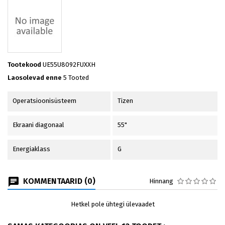
Tootekood
UE55U8092FUXXH
Laosolevad enne
5 Tooted
Operatsioonisüsteem
Tizen
Ekraani diagonaal
55"
Energiaklass
G
KOMMENTAARID (0)
Hinnang
Hetkel pole ühtegi ülevaadet