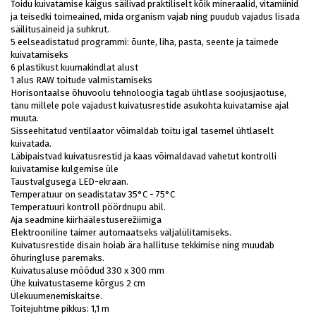
Toidu kuivatamise käigus säilivad praktiliselt kõik mineraalid, vitamiinid
ja teisedki toimeained, mida organism vajab ning puudub vajadus lisada
säilitusaineid ja suhkrut.
5 eelseadistatud programmi
: õunte, liha, pasta, seente ja taimede
kuivatamiseks
6 plastikust kuumakindlat alust
1 alus RAW toitude valmistamiseks
Horisontaalse õhuvoolu tehnoloogia
tagab ühtlase soojusjaotuse,
tänu millele pole vajadust kuivatusrestide asukohta kuivatamise ajal
muuta.
Sisseehitatud ventilaator võimaldab toitu igal tasemel ühtlaselt
kuivatada.
Läbipaistvad kuivatusrestid ja kaas võimaldavad vahetut kontrolli
kuivatamise kulgemise üle
Taustvalgusega LED-ekraan.
Temperatuur on seadistatav 35°C - 75°C
Temperatuuri kontroll pöördnupu abil.
Aja seadmine kiirhäälestuserežiimiga
Elektrooniline taimer automaatseks väljalülitamiseks.
Kuivatusrestide disain hoiab ära hallituse tekkimise ning muudab
õhuringluse paremaks.
Kuivatusaluse mõõdud 330 x 300 mm
Ühe kuivatustaseme kõrgus 2 cm
Ülekuumenemiskaitse.
Toitejuhtme pikkus: 1,1 m