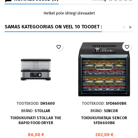
Hetkel pole ühtegi ülevaadet
SAMAS KATEGOORIAS ON VEEL 10 TOODET :
<
>
favorite_border
favorite_border
TOOTEKOOD:
DHS600
TOOTEKOOD:
SFD6600BK
BRÄND:
STOLLAR
BRÄND:
SENCOR
TOIDUKUIVATI STOLLAR THE
TOIDUKUIVATAJA SENCOR
RAPID FOOD DRYER
SFD6600BK
86,00 €
202,00 €