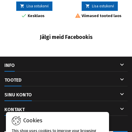


Lisa ostukorvi
Lisa ostukorvi


Kesklaos
Viimased tooted laos
Jälgi meid Facebookis

INFO

TOOTED

SINU KONTO

KONTAKT
Cookies
UUDISKIRI
This shop uses cookies to improve your browsing