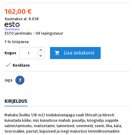
162,00 €
Kuumakse al. 8.03€
ESTO järelmaks - 0€ lepingutasu!
1-14 tööpäeva
Lisa ostukorvi

Kogus

Kesklaos
Jaga
Jaga
KIRJELDUS
Mahuka (kokku 1,18 m2) toidukuivatajaga saab lihtsalt ja kiiresti
kuivatada kõike, mis kuivatisse mahub: puuvilju, köögivilju suppide
valmistamiseks, maitsetaimi, taimeteed, seemneid, seeni, liha, kala,
toorsnäkke, pastat, küpsiseid ja isegi maiustusi lemmikloomadele.