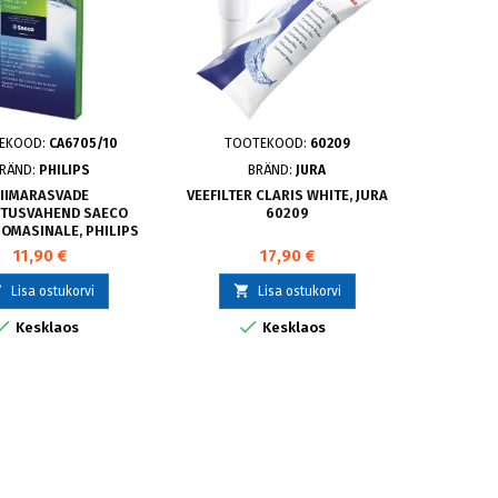
EKOOD:
CA6705/10
TOOTEKOOD:
60209
TOO
RÄND:
PHILIPS
BRÄND:
JURA
B
IIMARASVADE
VEEFILTER CLARIS WHITE, JURA
TELER
TUSVAHEND SAECO
60209
VOGEL'
OMASINALE, PHILIPS
CA6705/10
11,90 €
17,90 €



Lisa ostukorvi
Lisa ostukorvi


Kesklaos
Kesklaos