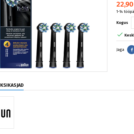
22,90
1-14 tööp
Kogus

Kesk
Jaga
ÜKSIKASJAD