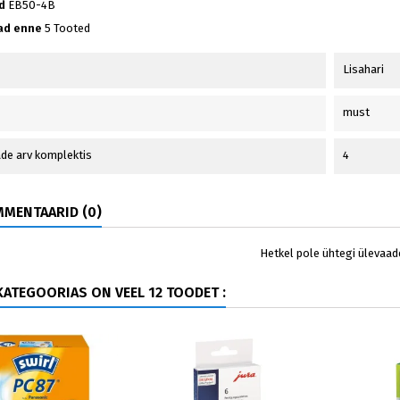
d
EB50-4B
ad enne
5 Tooted
Lisahari
must
de arv komplektis
4
MENTAARID (0)
Hetkel pole ühtegi ülevaad
ATEGOORIAS ON VEEL 12 TOODET :