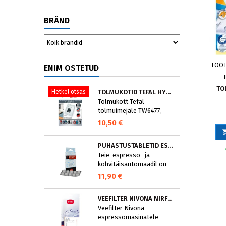
BRÄND
TOO
ENIM OSTETUD
TO
Hetkel otsas
TOLMUKOTID TEFAL HYGIENE+ ZR200540 (4 TK)
Tolmukott Tefal
tolmuimejale TW6477,
TW6886..
10,50 €
PUHASTUSTABLETID ESPRESSOMASINALE, NIVONA 390701200
Teie espresso- ja
kohvitäisautomaadil on
integreeritud
11,90 €
puhastusprogramm.
NIVONA puhastustabletid
VEEFILTER NIVONA NIRF701
on loodud spetsiaalselt
Veefilter Nivona
selle programmi jaoks ja
espressomasinatele
eraldavad mustuse nagu