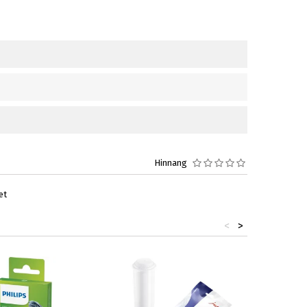
Hinnang
et
<
>