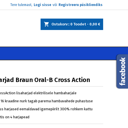
Tere tulemast,
Logi sisse
või
Registreeru püsikliendiks
×
×
×
Ostukorv:
0
Toodet -
0,00 €
e
i
arjad Braun Oral-B Cross Action
ssAction lisaharjad elektrilisele hambaharjale
e 16 kraadine nurk tagab parema hambavahede puhastuse
oss harjased eemaldavad igemepiirilt 300% rohkem kattu
tis on 4 harjapead