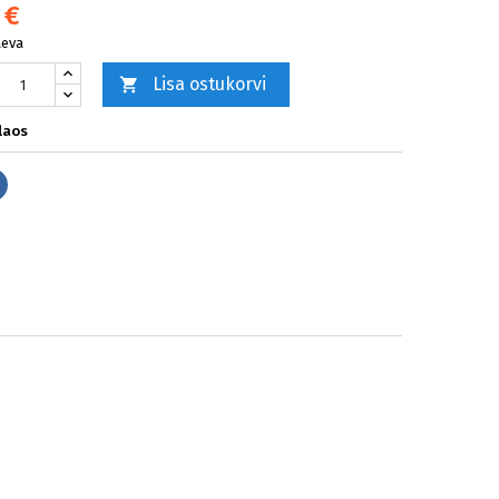
 €
äeva
Lisa ostukorvi

laos
Jaga