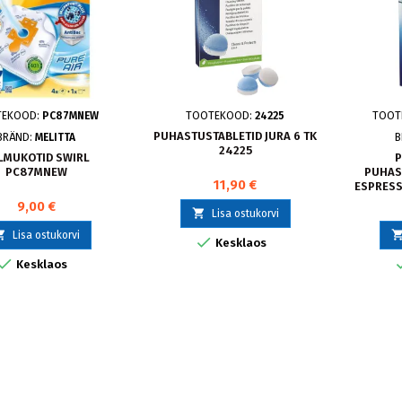
TEKOOD:
PC87MNEW
TOOTEKOOD:
24225
TOOT
PUHASTUSTABLETID JURA 6 TK
BRÄND:
MELITTA
B
24225
LMUKOTID SWIRL
P
PC87MNEW
PUHAS
11,90 €
ESPRESS
9,00 €

Lisa ostukorvi

Lisa ostukorvi

Kesklaos

Kesklaos