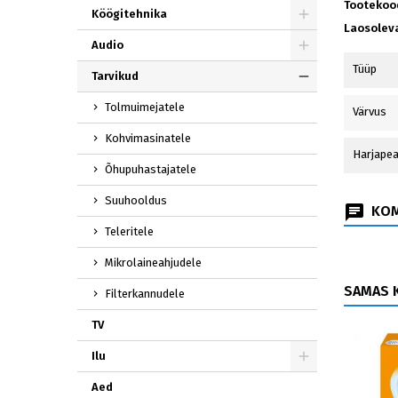
Tootekoo
Köögitehnika
Laosolev
Audio
Tüüp
Tarvikud
Tolmuimejatele
Värvus
Kohvimasinatele
Harjapea
Õhupuhastajatele
Suuhooldus
KOM
Teleritele
Mikrolaineahjudele
SAMAS K
Filterkannudele
TV
Ilu
Aed