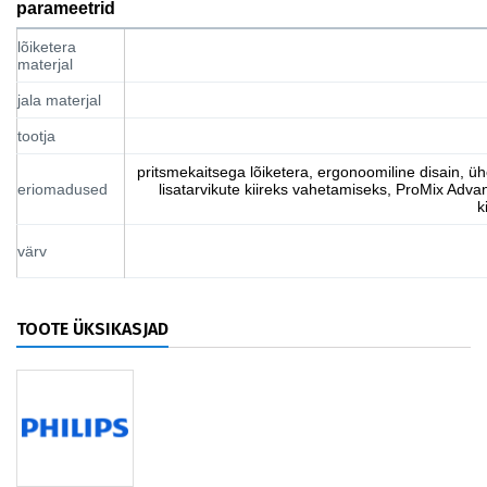
parameetrid
lõiketera
materjal
jala materjal
tootja
pritsmekaitsega lõiketera, ergonoomiline disain, 
eriomadused
lisatarvikute kiireks vahetamiseks, ProMix Adv
k
värv
TOOTE ÜKSIKASJAD