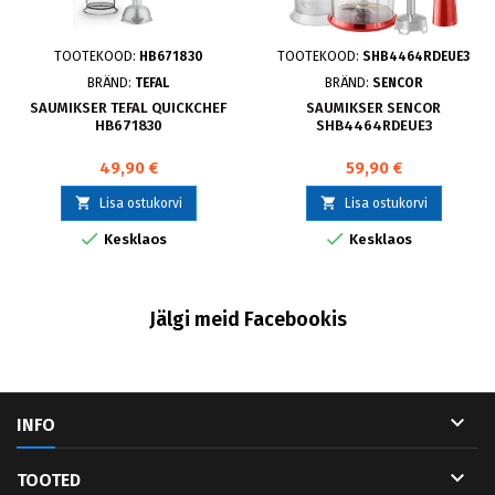
TOOTEKOOD:
HB671830
TOOTEKOOD:
SHB4464RDEUE3
BRÄND:
TEFAL
BRÄND:
SENCOR
SAUMIKSER TEFAL QUICKCHEF
SAUMIKSER SENCOR
HB671830
SHB4464RDEUE3
49,90 €
59,90 €


Lisa ostukorvi
Lisa ostukorvi


Kesklaos
Kesklaos
Jälgi meid Facebookis

INFO

TOOTED