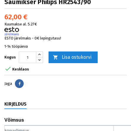
Saumikser Philips HR2543/90
62,00 €
Kuumakse al. 5.27€
ESTO järelmaks - 0€ lepingutasu!
1-14 tööpäeva
Lisa ostukorvi

Kogus

Kesklaos
Jaga
Jaga
KIRJELDUS
Võimsus
koguvõimsus