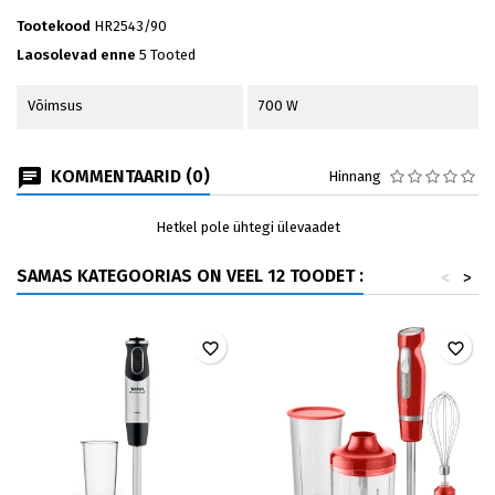
Tootekood
HR2543/90
Laosolevad enne
5 Tooted
Võimsus
700 W
KOMMENTAARID (0)
Hinnang
Hetkel pole ühtegi ülevaadet
SAMAS KATEGOORIAS ON VEEL 12 TOODET :
<
>
favorite_border
favorite_border