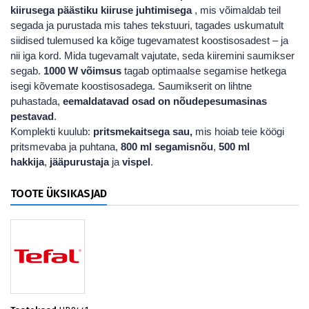
kiirusega päästiku kiiruse juhtimisega
, mis võimaldab teil
segada ja purustada mis tahes tekstuuri, tagades uskumatult
siidised tulemused ka kõige tugevamatest koostisosadest – ja
nii iga kord. Mida tugevamalt vajutate, seda kiiremini saumikser
segab.
1000 W võimsus
tagab optimaalse segamise hetkega
isegi kõvemate koostisosadega.
Saumikserit on lihtne
puhastada,
eemaldatavad osad on nõudepesumasinas
pestavad
.
Komplekti kuulub:
pritsmekaitsega sau,
mis hoiab teie köögi
pritsmevaba ja puhtana,
800 ml segamisnõu
,
500 ml
hakkija
,
jääpurustaja
ja
vispel
.
TOOTE ÜKSIKASJAD