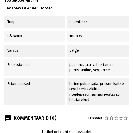
Tootekood
HB9441
Laosolevad enne
5 Tooted
Tüüp
saumikser
Võimsus
1000 W
Värvus
valge
Funktsioonid
jääpurustaja, vahustamine,
purustamine, segamine
Eriomadused
lihtne puhastada, pritsmekaitse,
reguleeritav kiirus,
nõudepesumasinas pestavad
lisatarvikud
KOMMENTAARID (0)
Hinnang
Hetkel pole ühtegi ülevaadet