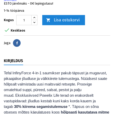
ESTO järelmaks - 0€ lepingutasu!
1-14 tööpäeva
Lisa ostukorvi

Kogus

Kesklaos
Jaga
Jaga
KIRJELDUS
Tefal InfinyForce 4-in-1 saumikser pakub täpsust ja mugavust,
pikaajalise jõudluse ja välkkiirete tulemustega. Nüüdsest saate
hõlpsalt valmistada uusi maitsvaid retsepte. Proovige
omatehtud suppi, püreed, salsat, pestot ja palju
muud. Eksklusiivsed Powelix Life terad on erakordselt
vastupidavad: jõudlus kestab kuni kaks korda kauem ja
tagab
30% kiirema segamistulemuse
*. Täpsus on sõna
otseses mõttes käeulatuses koos
hõlpsasti kasutatava mitme