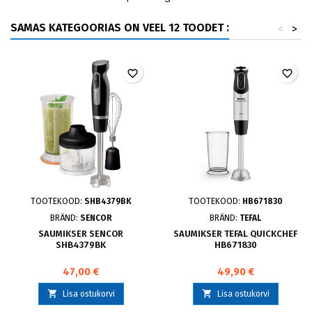
SAMAS KATEGOORIAS ON VEEL 12 TOODET :
<
>
favorite_border
favorite_border
TOOTEKOOD:
SHB4379BK
TOOTEKOOD:
HB671830
BRÄND:
SENCOR
BRÄND:
TEFAL
SAUMIKSER SENCOR
SAUMIKSER TEFAL QUICKCHEF
SHB4379BK
HB671830
47,00 €
49,90 €


Lisa ostukorvi
Lisa ostukorvi