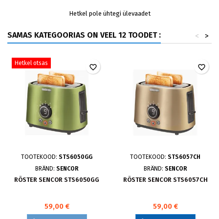
Hetkel pole ühtegi ülevaadet
SAMAS KATEGOORIAS ON VEEL 12 TOODET :
<
>
Hetkel otsas
favorite_border
favorite_border
TOOTEKOOD:
STS6050GG
TOOTEKOOD:
STS6057CH
BRÄND:
SENCOR
BRÄND:
SENCOR
RÖSTER SENCOR STS6050GG
RÖSTER SENCOR STS6057CH
59,00 €
59,00 €