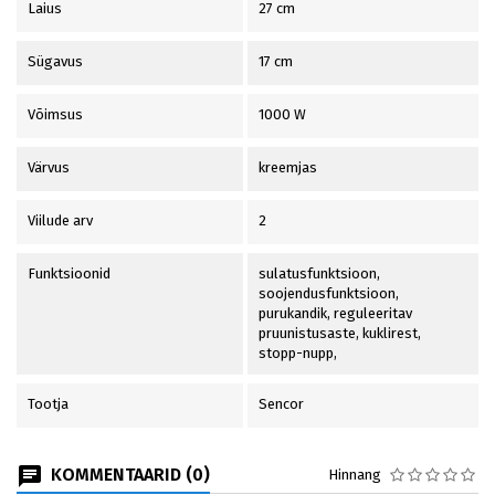
Laius
27 cm
Sügavus
17 cm
Võimsus
1000 W
Värvus
kreemjas
Viilude arv
2
Funktsioonid
sulatusfunktsioon,
soojendusfunktsioon,
purukandik, reguleeritav
pruunistusaste, kuklirest,
stopp-nupp,
Tootja
Sencor
KOMMENTAARID (0)
Hinnang