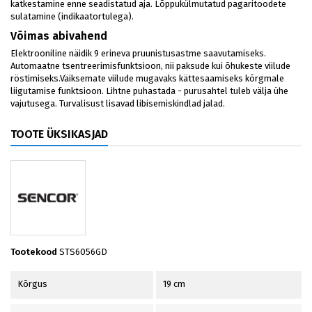
katkestamine enne seadistatud aja. Lõppukülmutatud pagaritoodete
sulatamine (indikaatortulega).
Võimas abivahend
Elektrooniline näidik 9 erineva pruunistusastme saavutamiseks.
Automaatne tsentreerimisfunktsioon, nii paksude kui õhukeste viilude
röstimiseks.Väiksemate viilude mugavaks kättesaamiseks kõrgmale
liigutamise funktsioon. Lihtne puhastada - purusahtel tuleb välja ühe
vajutusega. Turvalisust lisavad libisemiskindlad jalad.
TOOTE ÜKSIKASJAD
Tootekood
STS6056GD
Kõrgus
19 cm