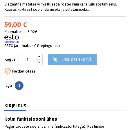
Elegantne metalse viimistlusega röster kuni kahe viilu röstimiseks.
Kaasas kuklirest soojendamiseks ja sulatamiseks.
59,00 €
Kuumakse al. 5.02€
ESTO järelmaks - 0€ lepingutasu!
Lisa ostukorvi

Kogus

Hetkel otsas
Jaga
Jaga
KIRJELDUS
Kolm funktsioooni ühes
Pagaritoodete soojendamine (indikaatortulega). Röstimise