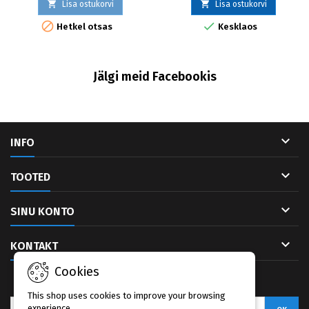


Lisa ostukorvi
Lisa ostukorvi


Hetkel otsas
Kesklaos
Jälgi meid Facebookis

INFO

TOOTED

SINU KONTO

KONTAKT
Cookies
UUDISKIRI
This shop uses cookies to improve your browsing
experience.