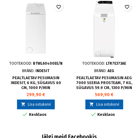
favorite_border
favorite_border
TOOTEKOOD:
BTWL60400EE/N
TOOTEKOOD:
LTR7E373AE
BRÄND:
INDESIT
BRÄND:
AEG
PEALTLAETAV PESUMASIN
PEALTLAETAV PESUMASIN AEG
INDESIT, 6 KG, SÜGAVUS 60
7000 SEERIA PROSTEAM, 7 KG,
CM, 1000 P/MIN
SÜGAVUS 59.9 CM, 1300 P/MIN
299,90 €
569,90 €


Lisa ostukorvi
Lisa ostukorvi


Kesklaos
Kesklaos
Jälgi meid Facebookis