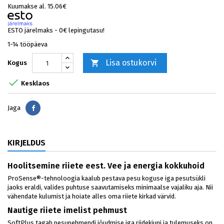
Kuumakse al. 15.06€
ESTO järelmaks - 0€ lepingutasu!
1-14 tööpäeva
Lisa ostukorvi

Kogus

Kesklaos
Jaga
Jaga
KIRJELDUS
Hoolitsemine riiete eest. Vee ja energia kokkuhoid
ProSense®-tehnoloogia kaalub pestava pesu koguse iga pesutsükli
jaoks eraldi, valides puhtuse saavutamiseks minimaalse vajaliku aja. Nii
vähendate kulumist ja hoiate alles oma riiete kirkad värvid.
Nautige riiete imelist pehmust
SoftPlus tagab pesupehmendi jõudmise iga riidekiuni ja tulemuseks on