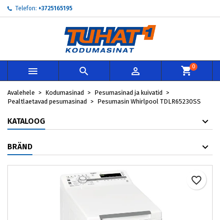
Telefon:
+3725165195
×
×
×
My wishlists
Loo soovinimekiri
Sisene
add_circle_outline
Create new list
Te peate olema sisselogitud, et tooteid soovinimekirja
Soovinimekirja nimi
lisada.
0



Loobu
Sisene
Avalehele
Kodumasinad
Pesumasinad ja kuivatid
Loobu
Loo soovinimekiri
Pealtlaetavad pesumasinad
Pesumasin Whirlpool TDLR65230SS
KATALOOG
BRÄND
favorite_border