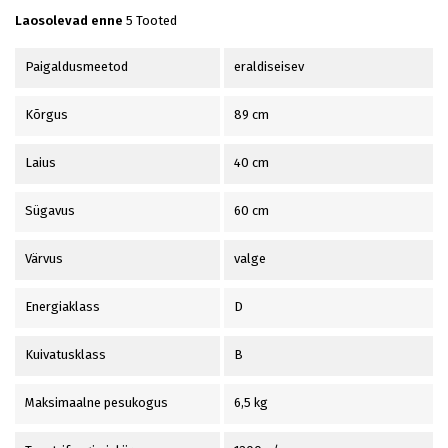
Laosolevad enne
5 Tooted
Paigaldusmeetod
eraldiseisev
Kõrgus
89 cm
Laius
40 cm
Sügavus
60 cm
Värvus
valge
Energiaklass
D
Kuivatusklass
B
Maksimaalne pesukogus
6,5 kg