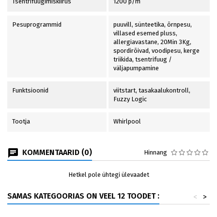
Tsentrifuugimiskiirus
1200 p/m
Pesuprogrammid
puuvill, sünteetika, õrnpesu,
villased esemed pluss,
allergiavastane, 20Min 3Kg,
spordirõivad, voodipesu, kerge
triikida, tsentrifuug /
väljapumpamine
Funktsioonid
viitstart, tasakaalukontroll,
Fuzzy Logic
Tootja
Whirlpool
KOMMENTAARID (0)
Hinnang
Hetkel pole ühtegi ülevaadet
SAMAS KATEGOORIAS ON VEEL 12 TOODET :
<
>