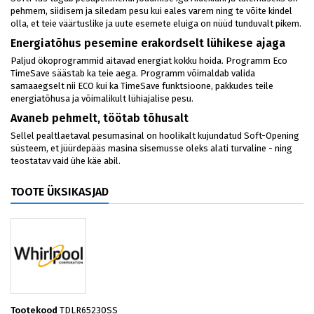
pehmem, siidisem ja siledam pesu kui eales varem ning te võite kindel
olla, et teie väärtuslike ja uute esemete eluiga on nüüd tunduvalt pikem.
Energiatõhus pesemine erakordselt lühikese ajaga
Paljud ökoprogrammid aitavad energiat kokku hoida. Programm Eco
TimeSave säästab ka teie aega. Programm võimaldab valida
samaaegselt nii ECO kui ka TimeSave funktsioone, pakkudes teile
energiatõhusa ja võimalikult lühiajalise pesu.
Avaneb pehmelt, töötab tõhusalt
Sellel pealtlaetaval pesumasinal on hoolikalt kujundatud Soft-Opening
süsteem, et jüürdepääs masina sisemusse oleks alati turvaline - ning
teostatav vaid ühe käe abil.
TOOTE ÜKSIKASJAD
Tootekood
TDLR65230SS