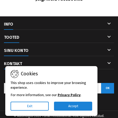

INFO

TOOTED

SINU KONTO

KONTAKT
Cookies
UUDISKIRI
This shop uses cookies to improve your browsing
experience.
For more information, see our
Privacy Policy
.
Facebook
Exit
Accept
© Autoriõigus 2026 Tuhat1 Kodumasinat. Kõik õigused kaitstud.