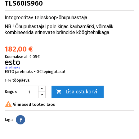
TLS60IS960
Integreeritav teleskoop-õhupuhastaja.
NB ! Õhupuhastajal pole kirjas kaubamärki, võimalik
kombineerida erinevate brändide köögitehnikaga.
182,00 €
Kuumakse al. 9.05€
ESTO järelmaks - 0€ lepingutasu!
1-14 tööpäeva
Lisa ostukorvi

Kogus

Viimased tooted laos
Jaga
Jaga