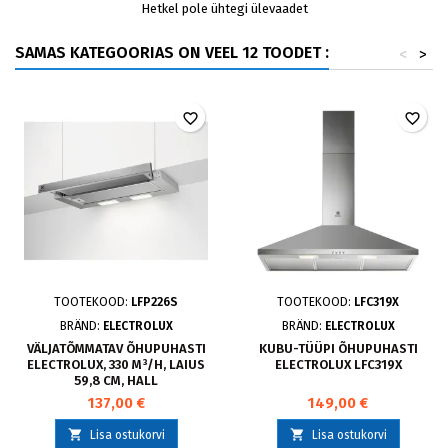
Hetkel pole ühtegi ülevaadet
SAMAS KATEGOORIAS ON VEEL 12 TOODET :
<
>
favorite_border
favorite_border
TOOTEKOOD:
LFP226S
TOOTEKOOD:
LFC319X
BRÄND:
ELECTROLUX
BRÄND:
ELECTROLUX
VÄLJATÕMMATAV ÕHUPUHASTI
KUBU-TÜÜPI ÕHUPUHASTI
ELECTROLUX, 330 M³/H, LAIUS
ELECTROLUX LFC319X
59,8 CM, HALL
137,00 €
149,00 €


Lisa ostukorvi
Lisa ostukorvi