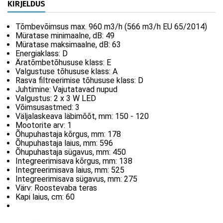
KIRJELDUS
Tõmbevõimsus max. 960 m3/h (566 m3/h EU 65/2014)
Müratase minimaalne, dB:
49
Müratase maksimaalne, dB:
63
Energiaklass:
D
Äratõmbetõhususe klass:
E
Valgustuse tõhususe klass:
A
Rasva filtreerimise tõhususe klass:
D
Juhtimine:
Vajutatavad nupud
Valgustus:
2 x 3 W LED
Võimsusastmed:
3
Väljalaskeava läbimõõt, mm:
150 - 120
Mootorite arv:
1
Õhupuhastaja kõrgus, mm:
178
Õhupuhastaja laius, mm:
596
Õhupuhastaja sügavus, mm:
450
Integreerimisava kõrgus, mm:
138
Integreerimisava laius, mm:
525
Integreerimisava sügavus, mm:
275
Värv:
Roostevaba teras
Kapi laius, cm:
60