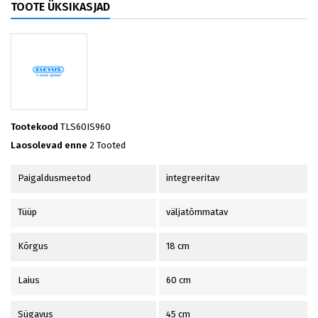
TOOTE ÜKSIKASJAD
Tootekood
TLS60IS960
Laosolevad enne
2 Tooted
Paigaldusmeetod
integreeritav
Tüüp
väljatõmmatav
Kõrgus
18 cm
Laius
60 cm
Sügavus
45 cm