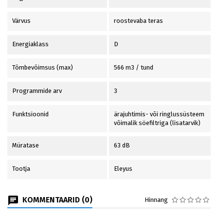
Värvus
roostevaba teras
Energiaklass
D
Tõmbevõimsus (max)
566 m3 / tund
Programmide arv
3
Funktsioonid
ärajuhtimis- või ringlussüsteem
võimalik söefiltriga (lisatarvik)
Müratase
63 dB
Tootja
Eleyus
KOMMENTAARID (0)
Hinnang