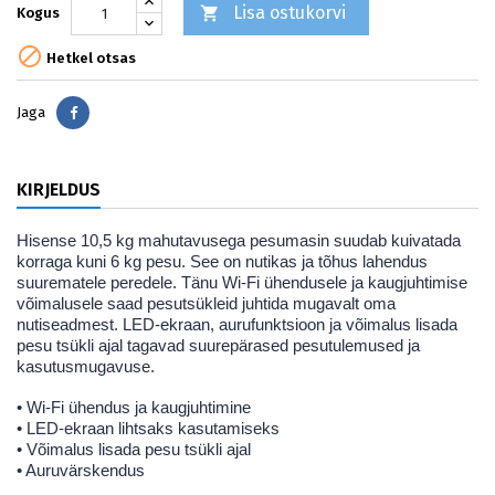
Lisa ostukorvi

Kogus

Hetkel otsas
Jaga
Jaga
KIRJELDUS
Hisense 10,5 kg mahutavusega pesumasin suudab kuivatada
korraga kuni 6 kg pesu. See on nutikas ja tõhus lahendus
suurematele peredele. Tänu Wi-Fi ühendusele ja kaugjuhtimise
võimalusele saad pesutsükleid juhtida mugavalt oma
nutiseadmest. LED-ekraan, aurufunktsioon ja võimalus lisada
pesu tsükli ajal tagavad suurepärased pesutulemused ja
kasutusmugavuse.
• Wi-Fi ühendus ja kaugjuhtimine
• LED-ekraan lihtsaks kasutamiseks
• Võimalus lisada pesu tsükli ajal
• Auruvärskendus