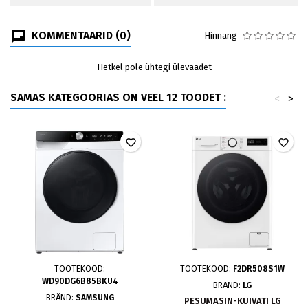
KOMMENTAARID (0)
Hinnang
Hetkel pole ühtegi ülevaadet
SAMAS KATEGOORIAS ON VEEL 12 TOODET :
<
>
favorite_border
favorite_border
TOOTEKOOD:
TOOTEKOOD:
F2DR508S1W
WD90DG6B85BKU4
BRÄND:
LG
BRÄND:
SAMSUNG
PESUMASIN-KUIVATI LG