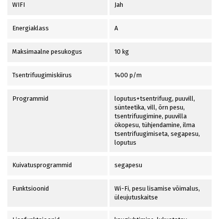
WIFI
Jah
Energiaklass
A
Maksimaalne pesukogus
10 kg
Tsentrifuugimiskiirus
1400 p/m
Programmid
loputus+tsentrifuug, puuvill,
sünteetika, vill, õrn pesu,
tsentrifuugimine, puuvilla
ökopesu, tühjendamine, ilma
tsentrifuugimiseta, segapesu,
loputus
Kuivatusprogrammid
segapesu
Funktsioonid
Wi-Fi, pesu lisamise võimalus,
üleujutuskaitse