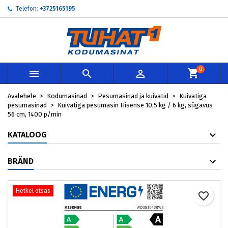
Telefon:
+3725165195
×
×
×
My wishlists
Loo soovinimekiri
Sisene
add_circle_outline
Create new list
Te peate olema sisselogitud, et tooteid soovinimekirja
Soovinimekirja nimi
lisada.
0



Loobu
Sisene
Avalehele
Kodumasinad
Pesumasinad ja kuivatid
Kuivatiga
Loobu
Loo soovinimekiri
pesumasinad
Kuivatiga pesumasin Hisense 10,5 kg / 6 kg, sügavus
56 cm, 1400 p/min
KATALOOG
BRÄND
Hetkel otsas
favorite_border