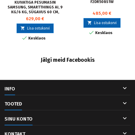
F2DR508S1W
KUIVATIGA PESUMASIN
SAMSUNG, SMARTTHINGS AI, 9
KG/6 KG, SÜGAVUS 60 CM,
485,00 €
1400 P/MIN
629,00 €

Lisa ostukorvi

Lisa ostukorvi

Kesklaos

Kesklaos
Jälgi meid Facebookis

INFO

TOOTED

SINU KONTO

KONTAKT