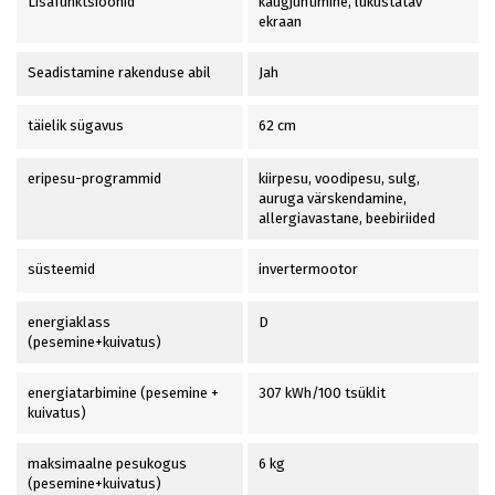
Lisafunktsioonid
kaugjuhtimine, lukustatav
ekraan
Seadistamine rakenduse abil
Jah
täielik sügavus
62 cm
eripesu-programmid
kiirpesu, voodipesu, sulg,
auruga värskendamine,
allergiavastane, beebiriided
süsteemid
invertermootor
energiaklass
D
(pesemine+kuivatus)
energiatarbimine (pesemine +
307 kWh/100 tsüklit
kuivatus)
maksimaalne pesukogus
6 kg
(pesemine+kuivatus)