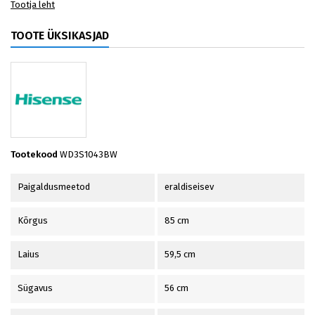
Tootja leht
TOOTE ÜKSIKASJAD
Tootekood
WD3S1043BW
Paigaldusmeetod
eraldiseisev
Kõrgus
85 cm
Laius
59,5 cm
Sügavus
56 cm