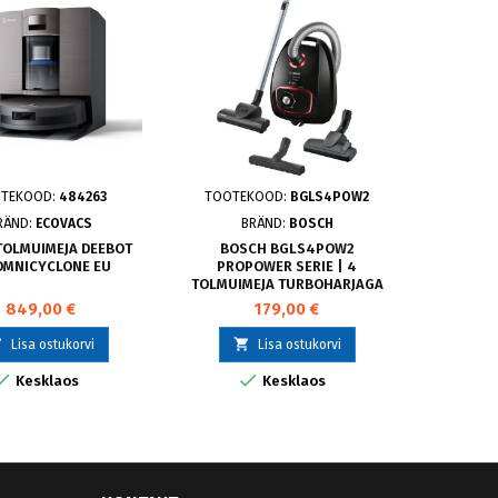
TEKOOD:
484263
TOOTEKOOD:
BGLS4POW2
TOO
RÄND:
ECOVACS
BRÄND:
BOSCH
BR
OLMUIMEJA DEEBOT
BOSCH BGLS4POW2
ROBOT 
 OMNICYCLONE EU
PROPOWER SERIE | 4
TOLMUIMEJA TURBOHARJAGA
849,00 €
179,00 €



Lisa ostukorvi
Lisa ostukorvi


Kesklaos
Kesklaos