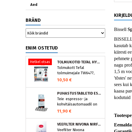
Aed
KIRJELD
BRÄND
Bissell 
S
BISSELL® 
kasutab k
ENIM OSTETUD
kiiresti 
pehmete p
Hetkel otsas
TOLMUKOTID TEFAL HYGIENE+ ZR200540 (4 TK)
nagu prof
Tolmukott Tefal
1,5 m voo
tolmuimejale TW6477,
'tõstes' 
TW6886..
10,50 €
sees kui 
kaasa par
PUHASTUSTABLETID ESPRESSOMASINALE, NIVONA 390701200
kodutuid
Teie espresso- ja
kohvitäisautomaadil on
integreeritud
11,90 €
puhastusprogramm.
Tootespet
NIVONA puhastustabletid
VEEFILTER NIVONA NIRF701
Eemaldat
on loodud spetsiaalselt
Veefilter Nivona
selle programmi jaoks ja
Garantiia