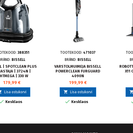
OTEKOOD:
388351
TOOTEKOOD:
471037
TOO
BRÄND:
BISSELL
BRÄND:
BISSELL
B
L | SPOTCLEAN PLUS
VARSTOLMUIMEJA BISSELL
ROBOTT
ASTAJA | 3724N |
POWERCLEAN FURGUARD
X11
HTMEGA | 330 W
4090N
179,99 €
199,99 €


Lisa ostukorvi
Lisa ostukorvi


Kesklaos
Kesklaos