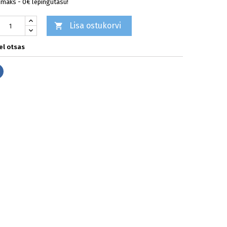
lmaks - 0€ lepingutasu!
Lisa ostukorvi

l otsas
Jaga