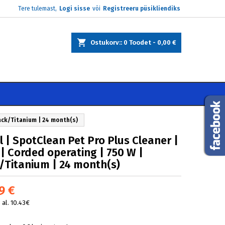
Tere tulemast,
Logi sisse
või
Registreeru püsikliendiks
×
×
×
Ostukorv:
0
Toodet -
0,00 €
e
i
lack/Titanium | 24 month(s)
ll | SpotClean Pet Pro Plus Cleaner |
 | Corded operating | 750 W |
/Titanium | 24 month(s)
9 €
al. 10.43€