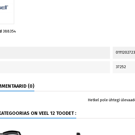
d
388354
011120272
37252
MENTAARID (0)
Hetkel pole ühtegi ülevaad
ATEGOORIAS ON VEEL 12 TOODET :