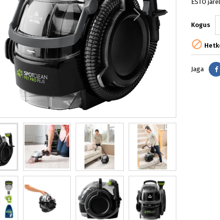
ESTO järe
Kogus

Hetke
Jaga