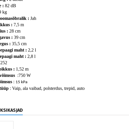
 : 
82 dB
9 kg
omasõbralik : 
Jah
kkus : 
7,5 m
us : 
28 cm
gavus : 
39 cm
rgus : 
35,5 cm
epaagi maht : 
2,2 l
epaagi maht : 
2,8 l
7252
pikkus : 
1,52 m
võimsus 
 :750 W
õimsus
 : 
15 kPa
tüüp
 : Vaip, ala vaibad, polsterdus, trepid, auto
ÜKSIKASJAD