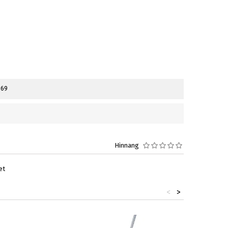
369
Hinnang
et
<
>