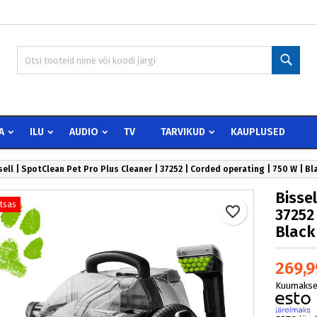
 wishlists
oo soovinimekiri
isene
Otsi
Create new list
peate olema sisselogitud, et tooteid soovinimekirja lisada.
vinimekirja nimi
Loobu
Sisen
A
ILU
AUDIO
TV
TARVIKUD
KAUPLUSED
Loobu
Loo soovinimekir
sell | SpotClean Pet Pro Plus Cleaner | 37252 | Corded operating | 750 W | B
Bisse
otsas
favorite_border
37252
Black
269,9
Kuumakse 