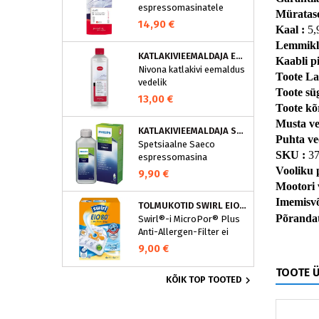
espressomasinatele
eraldavad mustuse nagu
Müratase
nt kohvirasva
14,90 €
Kaal : 
5,
optimaalselt. Regulaarne
Lemmiklo
puhastamine hoiab Teie
KATLAKIVIEEMALDAJA ESPRESSOMASINATELE, NIVONA (500 ML)
Kaabli pi
aparaati ja tagab täiusliku
Nivona katlakivi eemaldus
aroomi.
Toote Lai
vedelik
Toote sü
espressomasinatele
13,00 €
Toote kõ
Musta ve
KATLAKIVIEEMALDAJA SAECO ESPRESSOMASINATELE, PHILIPS CA6700/10
Puhta ve
Spetsiaalne Saeco
SKU : 
3
espressomasina
katlakivieemaldi
Vooliku 
9,90 €
Espressomasinast
Mootori 
katlakivi korrapärane
Imemisv
TOLMUKOTID SWIRL EIO80MNEW
eemaldamine on vajalik
Põranda
Swirl®-i MicroPor® Plus
selleks, et hoida masin
Anti-Allergen-Filter ei
parimas korras. See
lukusta ohutult
spetsiaalne
9,00 €
tolmuimejakotti mitte
espressomasina
ainult tavalise kodutolmu,
TOOTE 
katlakivieemaldi eemaldab

KÕIK TOP TOOTED
vaid ka allergeenid nagu
katlakivi ja hoiab ära
õietolmu, hallituseosed ja
rooste tekke, kaitstes teie
bakterid. Allergikutele
seadet ja pikendades selle