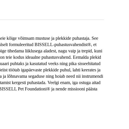
ie kõige võimsam mustuse ja plekkide puhastaja. See 
alselt formuleeritud BISSELL-puhastusvahendist®, et 
ge tihedama liiklusega aladest, nagu vaip ja trepid, kuni 
 on teie kodus ideaalne puhastusvahend. Eemalda plekid 
aari puhtaks ja kasutatud veeks ning pika sisseehitatud 
ist töötab igapäevaste plekkide puhul, lahti keerates ja 
ta ja lõhnavama segaduse ning hoiab need nii instrumendi 
tamist kergesti puhastada. Veelgi enam, iga ostuga aitad 
 BISSELL Pet Foundationi® ja nende missiooni päästa 