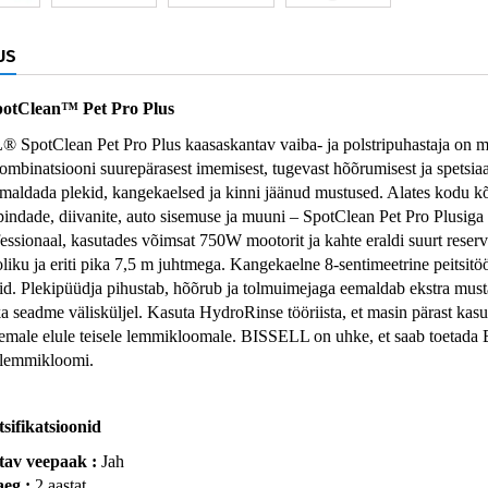
US
potClean™ Pet Pro Plus
SpotClean Pet Pro Plus kaasaskantav vaiba- ja polstripuhastaja on me
ombinatsiooni suurepärasest imemisest, tugevast hõõrumisest ja spetsia
eemaldada plekid, kangekaelsed ja kinni jäänud mustused. Alates kodu kõi
indade, diivanite, auto sisemuse ja muuni – SpotClean Pet Pro Plusiga
essionaal, kasutades võimsat 750W mootorit ja kahte eraldi suurt reservu
liku ja eriti pika 7,5 m juhtmega. Kangekaelne 8-sentimeetrine peitsitööri
neid. Plekipüüdja pihustab, hõõrub ja tolmuimejaga eemaldab ekstra mus
ka seadme välisküljel. Kasuta HydroRinse tööriista, et masin pärast kasu
emale elule teisele lemmikloomale. BISSELL on uhke, et saab toetada
 lemmikloomi.
sifikatsioonid
av veepaak : 
Jah
eg : 
2 aastat