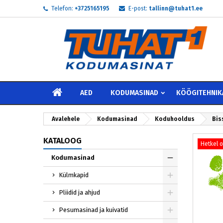
Telefon:
+3725165195
E-post:
tallinn@tuhat1.ee
My
L
S
add_circle_outline
Te 
Soo
AVALEHELE
AED
KODUMASINAD
KÖÖGITEHNIK
Avalehele
Kodumasinad
Koduhooldus
Bis
KATALOOG
Hetkel 
Kodumasinad
Külmkapid
Pliidid ja ahjud
Pesumasinad ja kuivatid