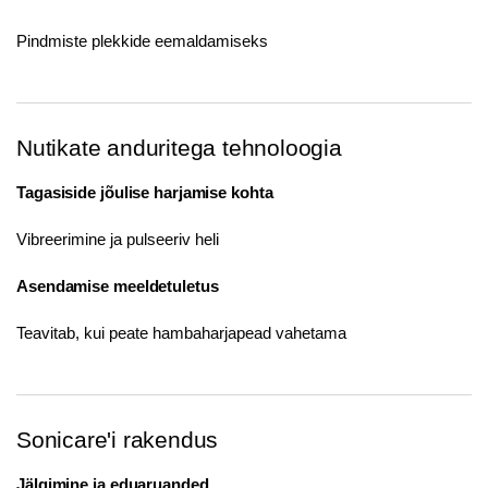
Pindmiste plekkide eemaldamiseks
Nutikate anduritega tehnoloogia
Tagasiside jõulise harjamise kohta
Vibreerimine ja pulseeriv heli
Asendamise meeldetuletus
Teavitab, kui peate hambaharjapead vahetama
Sonicare'i rakendus
Jälgimine ja eduaruanded