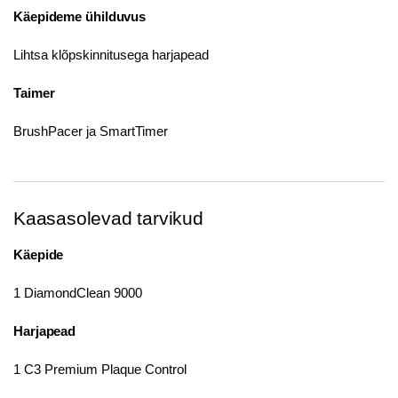
Käepideme ühilduvus
Lihtsa klõpskinnitusega harjapead
Taimer
BrushPacer ja SmartTimer
Kaasasolevad tarvikud
Käepide
1 DiamondClean 9000
Harjapead
1 C3 Premium Plaque Control