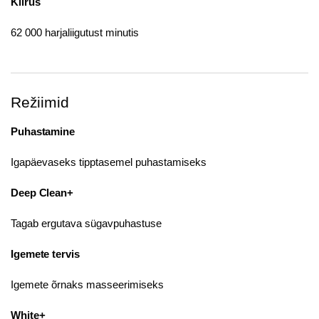
Kiirus
62 000 harjaliigutust minutis
Režiimid
Puhastamine
Igapäevaseks tipptasemel puhastamiseks
Deep Clean+
Tagab ergutava sügavpuhastuse
Igemete tervis
Igemete õrnaks masseerimiseks
White+