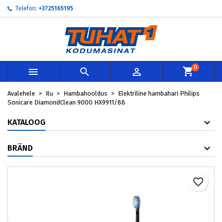
Telefon:
+3725165195
×
×
×
My wishlists
Loo soovinimekiri
Sisene
add_circle_outline
Create new list
Te peate olema sisselogitud, et tooteid soovinimekirja
Soovinimekirja nimi
lisada.
0



Loobu
Sisene
Avalehele
Ilu
Hambahooldus
Elektriline hambahari Philips
Loobu
Loo soovinimekiri
Sonicare DiamondClean 9000 HX9911/88
KATALOOG
BRÄND
favorite_border