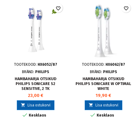
favorite_border
favorite_border
TOOTEKOOD:
HX6052/87
TOOTEKOOD:
HX6062/87
BRÄND:
PHILIPS
BRÄND:
PHILIPS
HAMBAHARJA OTSIKUD
HAMBAHARJA OTSIKUD
PHILIPS SONICARE S2
PHILIPS SONICARE W OPTIMAL
SENSITIVE, 2 TK
WHITE
23,00 €
19,90 €


Lisa ostukorvi
Lisa ostukorvi


Kesklaos
Kesklaos