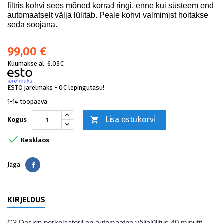
filtris kohvi sees mõned korrad ringi, enne kui süsteem end
automaatselt välja lülitab. Peale kohvi valmimist hoitakse
seda soojana.
99,00 €
Kuumakse al. 6.03€
ESTO järelmaks - 0€ lepingutasu!
1-14 tööpäeva
Lisa ostukorvi

Kogus

Kesklaos
Jaga
Jaga
KIRJELDUS
C3 Design perkolaatoril on automaatne väljalülitus 40 minutit