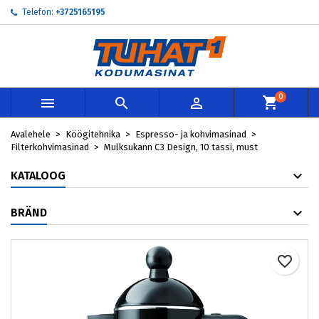
Telefon:
+3725165195
×
×
×
My wishlists
Loo soovinimekiri
Sisene
add_circle_outline
Create new list
Te peate olema sisselogitud, et tooteid soovinimekirja
Soovinimekirja nimi
lisada.
0



Loobu
Sisene
Avalehele
Köögitehnika
Espresso- ja kohvimasinad
Loobu
Loo soovinimekiri
Filterkohvimasinad
Mulksukann C3 Design, 10 tassi, must
KATALOOG
BRÄND
favorite_border