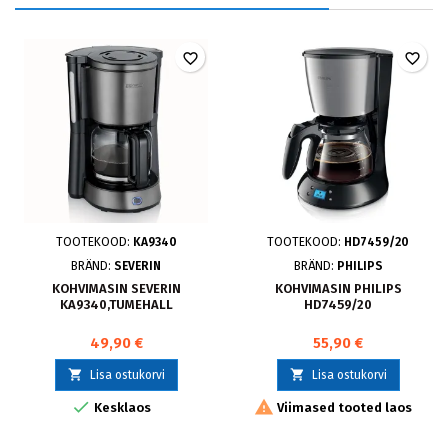
favorite_border
favorite_border
TOOTEKOOD:
KA9340
TOOTEKOOD:
HD7459/20
BRÄND:
SEVERIN
BRÄND:
PHILIPS
KOHVIMASIN SEVERIN
KOHVIMASIN PHILIPS
KA9340,TUMEHALL
HD7459/20
49,90 €
55,90 €


Lisa ostukorvi
Lisa ostukorvi


Kesklaos
Viimased tooted laos