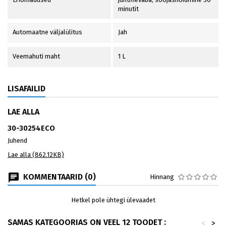
minutit
Automaatne väljalülitus
Jah
Veemahuti maht
1 L
LISAFAILID
LAE ALLA
30-30254ECO
Juhend
Lae alla (862.12KB)
KOMMENTAARID (0)
Hinnang
Hetkel pole ühtegi ülevaadet
SAMAS KATEGOORIAS ON VEEL 12 TOODET :
<
>