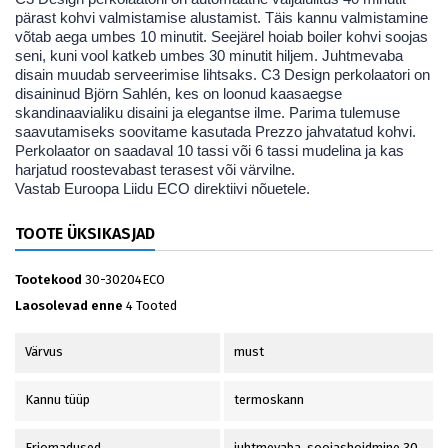
pärast kohvi valmistamise alustamist. Täis kannu valmistamine
võtab aega umbes 10 minutit. Seejärel hoiab boiler kohvi soojas
seni, kuni vool katkeb umbes 30 minutit hiljem. Juhtmevaba
disain muudab serveerimise lihtsaks. C3 Design perkolaatori on
disaininud Björn Sahlén, kes on loonud kaasaegse
skandinaavialiku disaini ja elegantse ilme. Parima tulemuse
saavutamiseks soovitame kasutada Prezzo jahvatatud kohvi.
Perkolaator on saadaval 10 tassi või 6 tassi mudelina ja kas
harjatud roostevabast terasest või värvilne.
Vastab Euroopa Liidu ECO direktiivi nõuetele.
TOOTE ÜKSIKASJAD
Tootekood
30-30204ECO
Laosolevad enne
4 Tooted
Värvus
must
Kannu tüüp
termoskann
Eriomadused
juhtmevaba, soojashoidmine 30