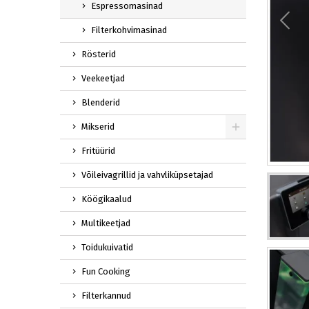
Espressomasinad
Filterkohvimasinad
Rösterid
Veekeetjad
Blenderid
Mikserid
Fritüürid
Võileivagrillid ja vahvliküpsetajad
Köögikaalud
Multikeetjad
Toidukuivatid
Fun Cooking
Filterkannud