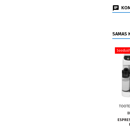
KOM
SAMAS K
Soodush
TOOTE
B
ESPRE