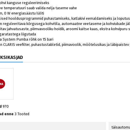
kohvi kanguse reguleerimiseks
e temperatuuri saab valida nelja taseme vahe
im, 0 W energiasäästu lüliti
ilised hooldusprogrammid puhastamiseks, katlakivi eemaldamiseks ja loputu
cm reguleeritava kõrgusega kohvitila, automaatne veetaseme ja kohviubade jä
itav jahvatusaste, piimvavooliku hoidik, aroomi kaitse kaas, ekstra kohvipuru 
garatastega liigutada
ca System Pumba rõhk on 15 bari
n CLARIS veefilter, puhastustabletid, piimavoolik, mõõtelusikas ja läbipaistev 
ÜKSIKASJAD
d
970
ad enne
3 Tooted
täisautom