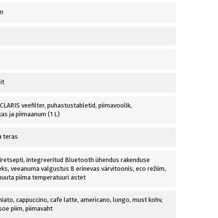
mm
it
LARIS veefilter, puhastustabletid, piimavoolik,
as ja piimaanum (1 L)
 teras
viretsepti, integreeritud Bluetooth ühendus rakenduse
ks, veeanuma valgustus 8 erinevas värvitoonis, eco režiim,
uuta piima temperatuuri astet
iato, cappuccino, cafe latte, americano, lungo, must kohv,
soe piim, piimavaht