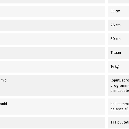
36 cm
28 cm
50 cm
Titaan
14 kg
mmid
loputuspro
programmee
piimasüst
onid
heli summu
balance sü
TFT puutet