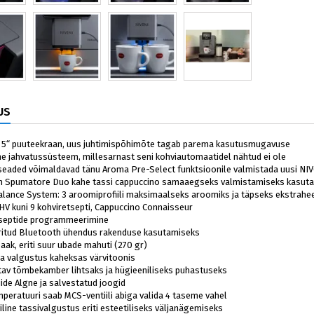
US
ur 5“ puuteekraan, uus juhtimispõhimõte tagab parema kasutusmugavuse
ikne jahvatussüsteem, millesarnast seni kohviautomaatidel nähtud ei ole
-seaded võimaldavad tänu Aroma Pre-Select funktsioonile valmistada uusi NI
h Spumatore Duo kahe tassi cappuccino samaaegseks valmistamiseks kasutad
lance System: 3 aroomiprofiili maksimaalseks aroomiks ja täpseks ekstrahe
V kuni 9 kohviretsepti, Cappuccino Connaisseur
etseptide programmeerimine
eritud Bluetooth ühendus rakenduse kasutamiseks
paak, eriti suur ubade mahuti (270 gr)
a valgustus kaheksas värvitoonis
tav tõmbekamber lihtsaks ja hügieeniliseks puhastuseks
iide Algne ja salvestatud joogid
mperatuuri saab MCS-ventiili abiga valida 4 taseme vahel
iline tassivalgustus eriti esteetiliseks väljanägemiseks