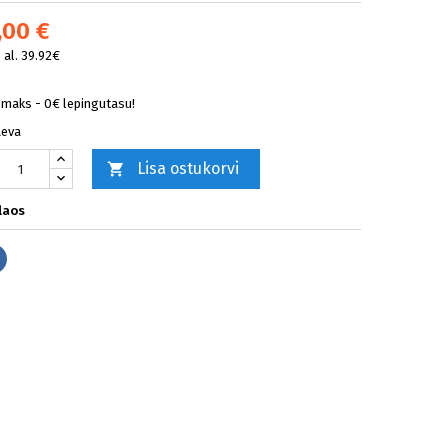
,00 €
al. 39.92€
lmaks - 0€ lepingutasu!
äeva
Lisa ostukorvi

laos
Jaga