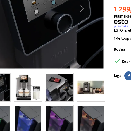
1 299
Kuumakse 
ESTO järe
1-14 tööp
Kogus

Kesk
Jaga