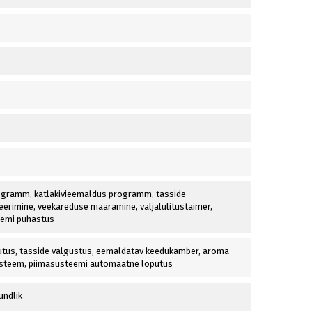
gramm, katlakivieemaldus programm, tasside
rimine, veekareduse määramine, väljalülitustaimer,
eemi puhastus
tus, tasside valgustus, eemaldatav keedukamber, aroma-
steem, piimasüsteemi automaatne loputus
undlik