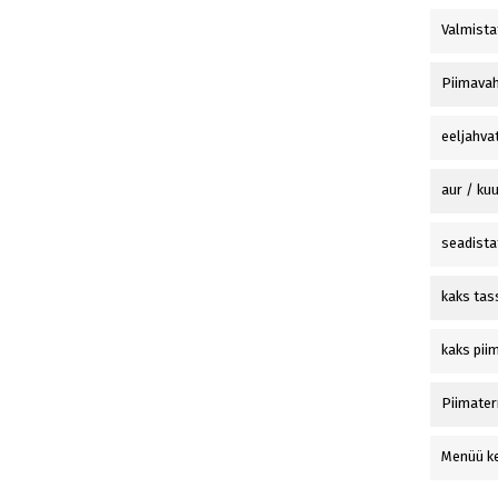
Valmista
Piimavah
eeljahva
aur / ku
seadista
kaks tas
kaks pii
Piimate
Menüü k