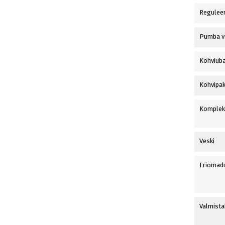
Reguleer
Pumba v
Kohviub
Kohvipak
Komplek
Veski
Eriomad
Valmista