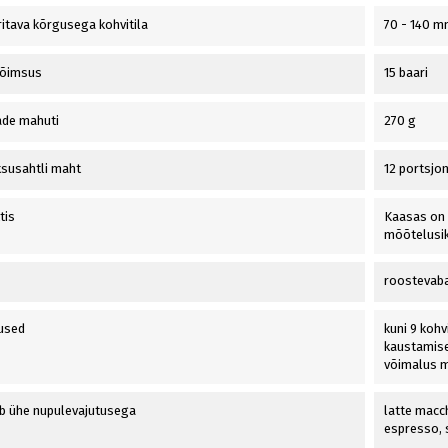
itava kõrgusega kohvitila
70 - 140 
õimsus
15 baari
ade mahuti
270 g
susahtli maht
12 portsjon
tis
Kaasas on C
mõõtelusik
roostevaba
used
kuni 9 koh
kaustamise
võimalus m
b ühe nupulevajutusega
latte macch
espresso, 