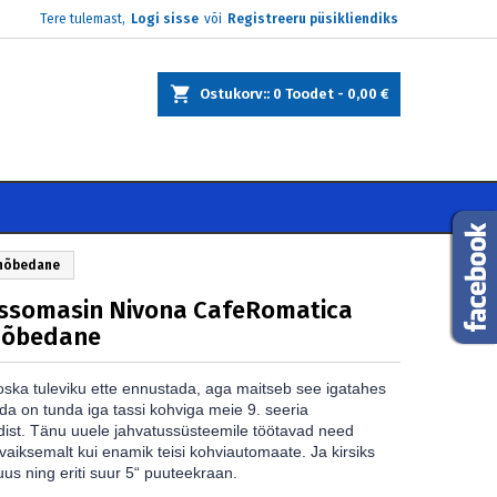
Tere tulemast,
Logi sisse
või
Registreeru püsikliendiks
×
×
×
Ostukorv:
0
Toodet -
0,00 €
e
i
 hõbedane
ssomasin Nivona CafeRomatica
hõbedane
oska tuleviku ette ennustada, aga maitseb see igatahes
eda on tunda iga tassi kohviga meie 9. seeria
ist. Tänu uuele jahvatussüsteemile töötavad need
aiksemalt kui enamik teisi kohviautomaate. Ja kirsiks
 uus ning eriti suur 5“ puuteekraan.