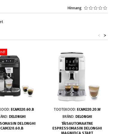
Hinnang
et
<
>
nd!
KOOD:
ECAM320.60.B
TOOTEKOOD:
ECAM220.20.W
TOOT
RÄND:
DELONGHI
BRÄND:
DELONGHI
B
SOMASIN DELONGHI
TÄISAUTOMAATNE
ESPRE
ECAM320.60.B
ESPRESSOMASIN DELONGHI
CAFER
MAGNIFICA START