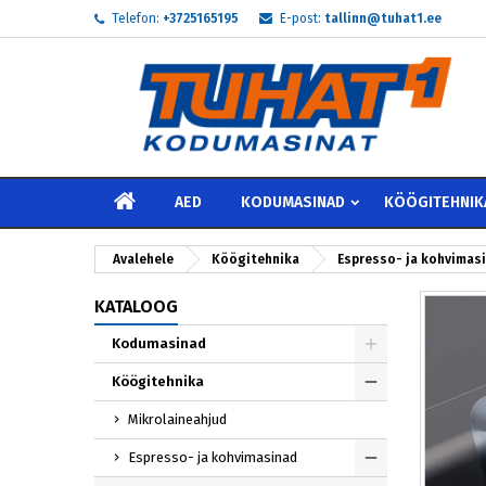
Telefon:
+3725165195
E-post:
tallinn@tuhat1.ee
My
L
S
add_circle_outline
Te 
Soo
AVALEHELE
AED
KODUMASINAD
KÖÖGITEHNIK
Avalehele
Köögitehnika
Espresso- ja kohvimas
KATALOOG
Kodumasinad
Köögitehnika
Mikrolaineahjud
Espresso- ja kohvimasinad