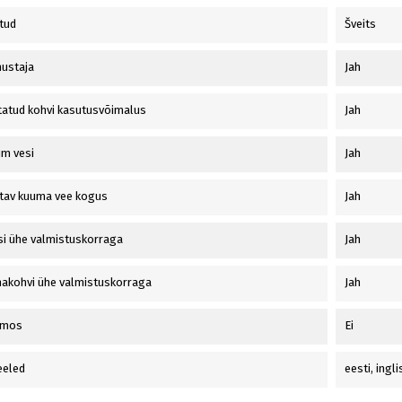
tud
Šveits
ustaja
Jah
tatud kohvi kasutusvõimalus
Jah
um vesi
Jah
tav kuuma vee kogus
Jah
si ühe valmistuskorraga
Jah
makohvi ühe valmistuskorraga
Jah
rmos
Ei
eeled
eesti, ingl