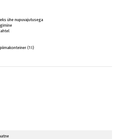
seks ühe nupuvajutusega
lgimine
sahtel
piimakonteiner (1 l)
aatne