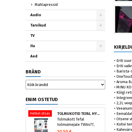
Mahlapressid
Audio
Tarvikud
TV
Ilu
KIRJELD
Aed
• Eriti su
• Eriti va
• Barista
BRÄND
• OneTouc
• Aroma Ba
• MINU KOH
• Kõigi r
• Integre
ENIM OSTETUD
• 2,2L vee
• Veeanum
• Eemalda
Hetkel otsas
TOLMUKOTID TEFAL HYGIENE+ ZR200540 (4 TK)
• Otsene v
Tolmukott Tefal
• Kohvi te
tolmuimejale TW6477,
• Kahevärv
TW6886..
10,50 €