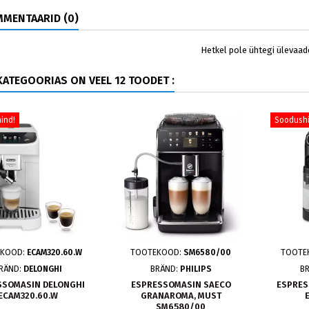
MENTAARID (0)
Hetkel pole ühtegi ülevaad
ATEGOORIAS ON VEEL 12 TOODET :
ind!
Soodushi
KOOD:
ECAM320.60.W
TOOTEKOOD:
SM6580/00
TOOTE
RÄND:
DELONGHI
BRÄND:
PHILIPS
B
SSOMASIN DELONGHI
ESPRESSOMASIN SAECO
ESPRES
ECAM320.60.W
GRANAROMA, MUST
SM6580/00