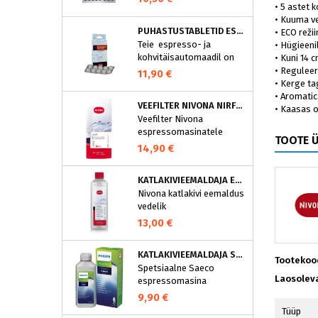
• 5 astet 
• Kuuma ve
PUHASTUSTABLETID ESPRESSOMASINALE, NIVONA 390701200
• ECO reži
Teie espresso- ja
• Hügieen
kohvitäisautomaadil on
• Kuni 14 
integreeritud
• Reguleer
11,90 €
puhastusprogramm.
• Kerge ta
NIVONA puhastustabletid
• Aromati
VEEFILTER NIVONA NIRF701
on loodud spetsiaalselt
• Kaasas o
Veefilter Nivona
selle programmi jaoks ja
espressomasinatele
eraldavad mustuse nagu
TOOTE 
nt kohvirasva
14,90 €
optimaalselt. Regulaarne
puhastamine hoiab Teie
KATLAKIVIEEMALDAJA ESPRESSOMASINATELE, NIVONA (500 ML)
aparaati ja tagab täiusliku
Nivona katlakivi eemaldus
aroomi.
vedelik
espressomasinatele
13,00 €
KATLAKIVIEEMALDAJA SAECO ESPRESSOMASINATELE, PHILIPS CA6700/10
Tootekoo
Spetsiaalne Saeco
Laosolev
espressomasina
katlakivieemaldi
9,90 €
Espressomasinast
Tüüp