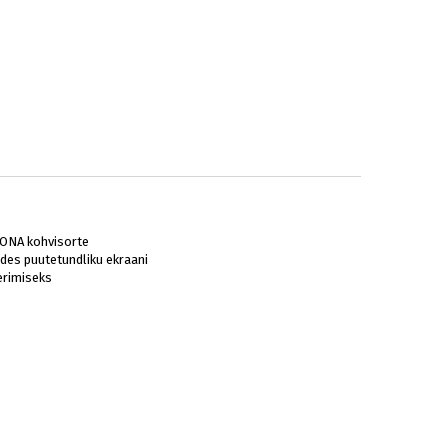
VONA kohvisorte
es puutetundliku ekraani
erimiseks