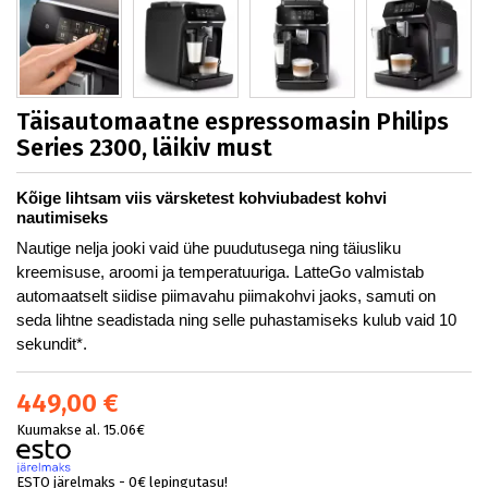
Täisautomaatne espressomasin Philips
Series 2300, läikiv must
Kõige lihtsam viis värsketest kohviubadest kohvi
nautimiseks
Nautige nelja jooki vaid ühe puudutusega ning täiusliku
kreemisuse, aroomi ja temperatuuriga. LatteGo valmistab
automaatselt siidise piimavahu piimakohvi jaoks, samuti on
seda lihtne seadistada ning selle puhastamiseks kulub vaid 10
sekundit*.
449,00 €
Kuumakse al. 15.06€
ESTO järelmaks - 0€ lepingutasu!