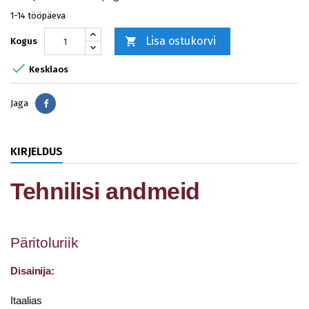
1-14 tööpäeva
Lisa ostukorvi

Kogus

Kesklaos
Jaga
Jaga
KIRJELDUS
Tehnilisi andmeid
Päritoluriik
Disainija:
Itaalias