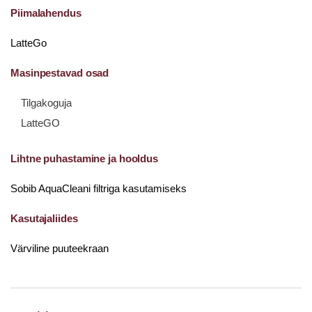
Piimalahendus
LatteGo
Masinpestavad osad
Tilgakoguja
LatteGO
Lihtne puhastamine ja hooldus
Sobib AquaCleani filtriga kasutamiseks
Kasutajaliides
Värviline puuteekraan