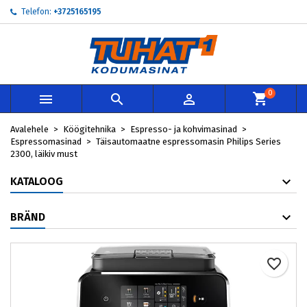
Telefon:
+3725165195
×
×
×
My wishlists
Loo soovinimekiri
Sisene
add_circle_outline
Create new list
Te peate olema sisselogitud, et tooteid soovinimekirja
Soovinimekirja nimi
lisada.
0



Loobu
Sisene
Avalehele
Köögitehnika
Espresso- ja kohvimasinad
Loobu
Loo soovinimekiri
Espressomasinad
Täisautomaatne espressomasin Philips Series
2300, läikiv must
KATALOOG
BRÄND
favorite_border