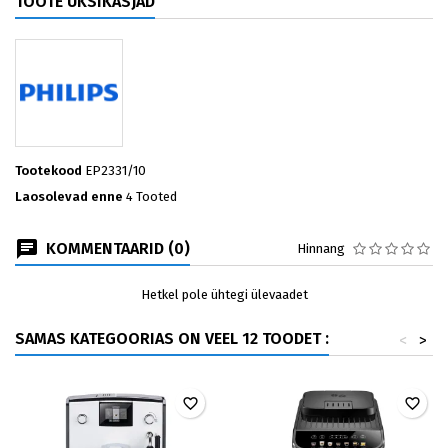
TOOTE ÜKSIKASJAD
Tootekood
EP2331/10
Laosolevad enne
4 Tooted
KOMMENTAARID (0)
Hinnang
Hetkel pole ühtegi ülevaadet
SAMAS KATEGOORIAS ON VEEL 12 TOODET :
<
>
favorite_border
favorite_border