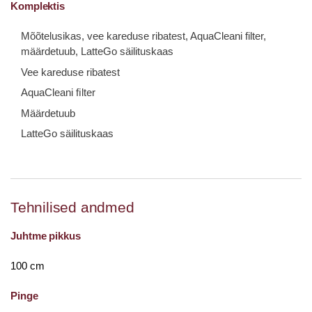
Komplektis
Mõõtelusikas, vee kareduse ribatest, AquaCleani filter,
määrdetuub, LatteGo säilituskaas
Vee kareduse ribatest
AquaCleani ﬁlter
Määrdetuub
LatteGo säilituskaas
Tehnilised andmed
Juhtme pikkus
100 cm
Pinge