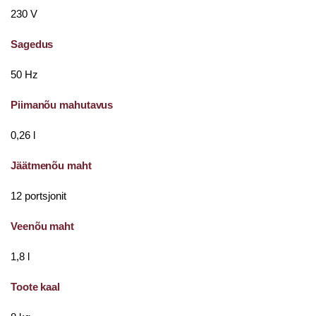
230 V
Sagedus
50 Hz
Piimanõu mahutavus
0,26 l
Jäätmenõu maht
12 portsjonit
Veenõu maht
1,8 l
Toote kaal