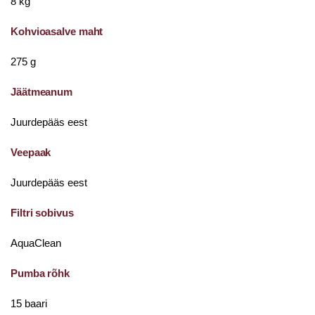
8 kg
Kohvioasalve maht
275 g
Jäätmeanum
Juurdepääs eest
Veepaak
Juurdepääs eest
Filtri sobivus
AquaClean
Pumba rõhk
15 baari