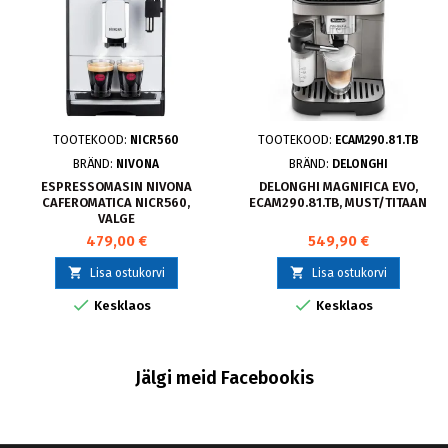
TOOTEKOOD:
NICR560
TOOTEKOOD:
ECAM290.81.TB
BRÄND:
NIVONA
BRÄND:
DELONGHI
ESPRESSOMASIN NIVONA
DELONGHI MAGNIFICA EVO,
CAFEROMATICA NICR560,
ECAM290.81.TB, MUST/TITAAN
VALGE
479,00 €
549,90 €


Lisa ostukorvi
Lisa ostukorvi


Kesklaos
Kesklaos
Jälgi meid Facebookis