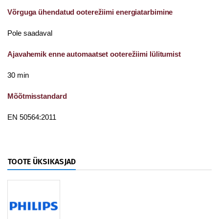
Võrguga ühendatud ooterežiimi energiatarbimine
Pole saadaval
Ajavahemik enne automaatset ooterežiimi lülitumist
30 min
Mõõtmisstandard
EN 50564:2011
TOOTE ÜKSIKASJAD