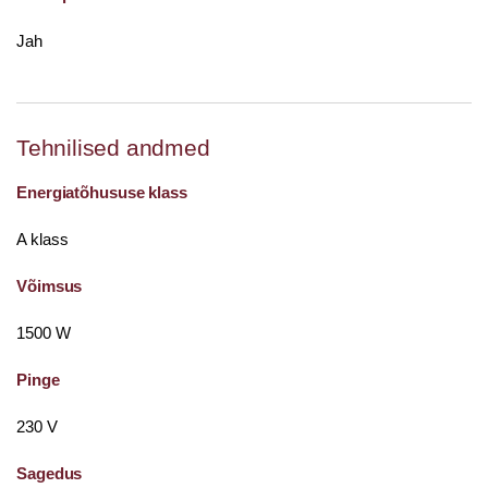
Jah
Tehnilised andmed
Energiatõhususe klass
A klass
Võimsus
1500 W
Pinge
230 V
Sagedus