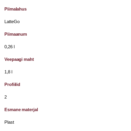
Piimalahus
LatteGo
Piimaanum
0,26 l
Veepaagi maht
1,8 l
Profiilid
2
Esmane materjal
Plast