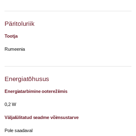
Päritoluriik
Tootja
Rumeenia
Energiatõhusus
Energiatarbimine ooterežiimis
0,2 W
Väljalülitatud seadme võimsustarve
Pole saadaval