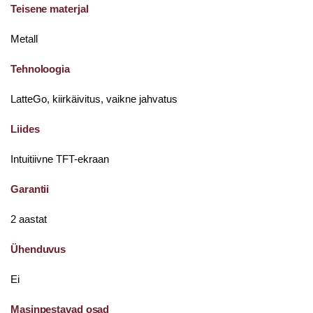
Teisene materjal
Metall
Tehnoloogia
LatteGo, kiirkäivitus, vaikne jahvatus
Liides
Intuitiivne TFT-ekraan
Garantii
2 aastat
Ühenduvus
Ei
Masinpestavad osad