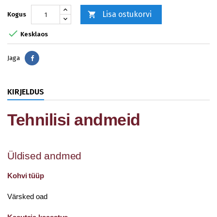
Lisa ostukorvi

Kogus

Kesklaos
Jaga
Jaga
KIRJELDUS
Tehnilisi andmeid
Üldised andmed
Kohvi tüüp
Värsked oad