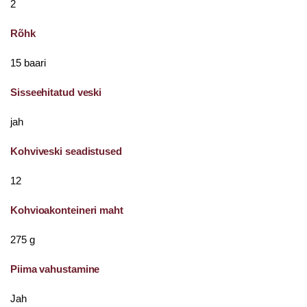
2
Rõhk
15 baari
Sisseehitatud veski
jah
Kohviveski seadistused
12
Kohvioakonteineri maht
275 g
Piima vahustamine
Jah