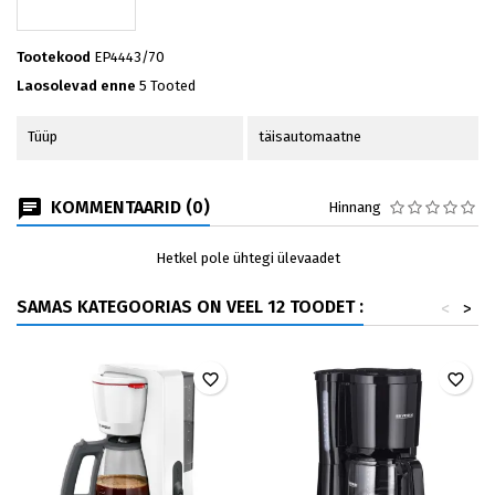
Tootekood
EP4443/70
Laosolevad enne
5 Tooted
Tüüp
täisautomaatne
KOMMENTAARID (0)
Hinnang
Hetkel pole ühtegi ülevaadet
SAMAS KATEGOORIAS ON VEEL 12 TOODET :
<
>
favorite_border
favorite_border