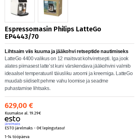
Espressomasin Philips LatteGo
EP4443/70
Lihtsaim viis kuuma ja jääkohvi retseptide nautimiseks
LatteGo 4400 valikus on 12 maitsvat kohviretsepti. Iga jook
alates piimasest latte’st kuni värskendava jääkohvini valmib
ideaalsel temperatuuril täiusliku aroomi ja kreemiga. LatteGo
muudab siidiselt pehme vahu loomise ja seadme
puhastamise lihtsaks.
629,00 €
Kuumakse al. 19.29€
ESTO järelmaks - 0€ lepingutasu!
1-14 tööpäeva