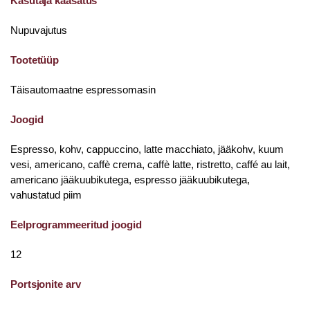
Kasutaja kaasatus
Nupuvajutus
Tootetüüp
Täisautomaatne espressomasin
Joogid
Espresso, kohv, cappuccino, latte macchiato, jääkohv, kuum
vesi, americano, caffè crema, caffè latte, ristretto, caffé au lait,
americano jääkuubikutega, espresso jääkuubikutega,
vahustatud piim
Eelprogrammeeritud joogid
12
Portsjonite arv