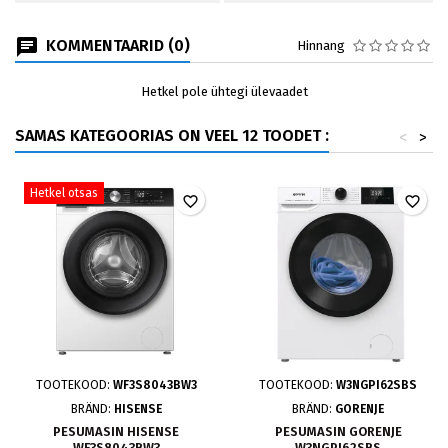
KOMMENTAARID (0)
Hinnang
Hetkel pole ühtegi ülevaadet
SAMAS KATEGOORIAS ON VEEL 12 TOODET :
<
>
Hetkel otsas
favorite_border
favorite_border
TOOTEKOOD:
WF3S8043BW3
TOOTEKOOD:
W3NGPI62SBS
BRÄND:
HISENSE
BRÄND:
GORENJE
PESUMASIN HISENSE
PESUMASIN GORENJE
WF3S8043BW3
W3NGPI62SBS