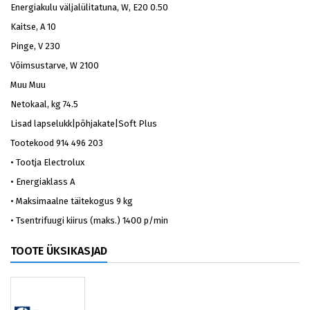
Energiakulu väljalülitatuna, W, E20
0.50
Kaitse, A
10
Pinge, V
230
Võimsustarve, W
2100
Muu
Muu
Netokaal, kg
74.5
Lisad
lapselukk|põhjakate|Soft Plus
Tootekood
914 496 203
•
Tootja Electrolux
•
Energiaklass A
•
Maksimaalne täitekogus 9 kg
•
Tsentrifuugi kiirus (maks.) 1400 p/min
TOOTE ÜKSIKASJAD