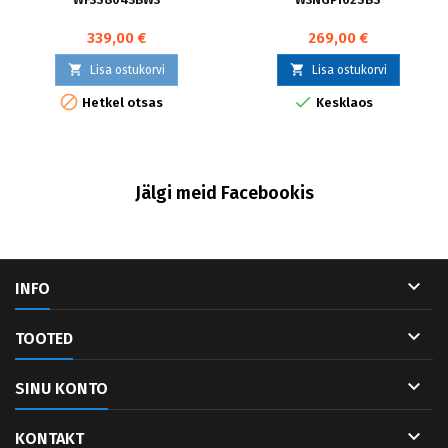
339,00 €
269,00 €


Lisa ostukorvi
Lisa ostukorvi


Hetkel otsas
Kesklaos
Jälgi meid Facebookis

INFO

TOOTED

SINU KONTO

KONTAKT