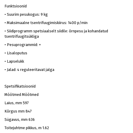
Funktsioonid
•
Suurim pesukogus: 9 kg
•
Maksimaalne tsentrifuugimiskiirus: 1400 p/min
•
Siidiprogramm spetsiaalselt siidile: õrnpesu ja kohandatud
tsentrifuugitsükliga
•
Pesuprogrammid: +
•
Lisaloputus
•
Lapselukk
•
Jalad: 4 reguleeritavat jalga
Spetsifikatsioonid
Mõõtmed
Mõõtmed
Laius, mm
597
Kõrgus mm
847
Sügavus, mm
636
Toitejuhtme pikkus, m
1.62