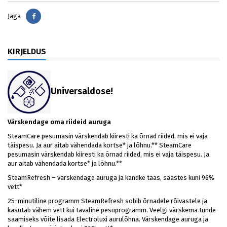
Jaga
Jaga
KIRJELDUS
Universaldose
!
Värskendage oma riideid auruga
SteamCare pesumasin värskendab kiiresti ka õrnad riided, mis ei vaja
täispesu. Ja aur aitab vähendada kortse* ja lõhnu.** SteamCare
pesumasin värskendab kiiresti ka õrnad riided, mis ei vaja täispesu. Ja
aur aitab vähendada kortse* ja lõhnu.**
SteamRefresh – värskendage auruga ja kandke taas, säästes kuni 96%
vett*
25-minutiline programm SteamRefresh sobib õrnadele rõivastele ja
kasutab vähem vett kui tavaline pesuprogramm. Veelgi värskema tunde
saamiseks võite lisada Electroluxi aurulõhna. Värskendage auruga ja