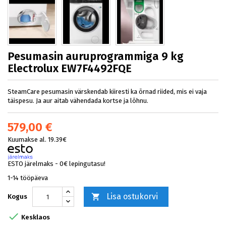
Pesumasin auruprogrammiga 9 kg
Electrolux EW7F4492FQE
SteamCare pesumasin värskendab kiiresti ka õrnad riided, mis ei vaja
täispesu. Ja aur aitab vähendada kortse ja lõhnu.
579,00 €
Kuumakse al. 19.39€
ESTO järelmaks - 0€ lepingutasu!
1-14 tööpäeva
Lisa ostukorvi

Kogus

Kesklaos