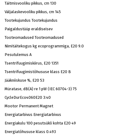
Täitmisvooliku pikkus, cm
130
Väljalaskevooliku pikkus, cm
145
Tootekujundus
Tootekujundus
Paigaldustüüp
eraldiseisev
Tooteomadused
Tooteomadused
Nimitäitekogus kg ecoprogrammiga, E20
9.0
Pesutulemus
A
Tsentrifuugimiskiirus, E20
1351
Tsentrifuugimistõhususe klass E20
B
Jääkniiskuse %, E20
53
Müratase, dB(A) re 1 pW (IEC 60704-3)
75
CycleDurEco4060E20
3:40
Mootor
Permanent Magnet
Energiatarbivus
Energiatarbivus
Energiakulu 100 pesutsükli kohta E20
49
Energiatõhususe klass
0.493