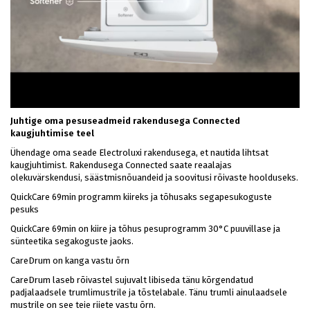
Juhtige oma pesuseadmeid rakendusega Connected
kaugjuhtimise teel
Ühendage oma seade Electroluxi rakendusega, et nautida lihtsat
kaugjuhtimist. Rakendusega Connected saate reaalajas
olekuvärskendusi, säästmisnõuandeid ja soovitusi rõivaste hoolduseks.
QuickCare 69min programm kiireks ja tõhusaks segapesukoguste
pesuks
QuickCare 69min on kiire ja tõhus pesuprogramm 30°C puuvillase ja
sünteetika segakoguste jaoks.
CareDrum on kanga vastu õrn
CareDrum laseb rõivastel sujuvalt libiseda tänu kõrgendatud
padjalaadsele trumlimustrile ja tõstelabale. Tänu trumli ainulaadsele
mustrile on see teie riiete vastu õrn.