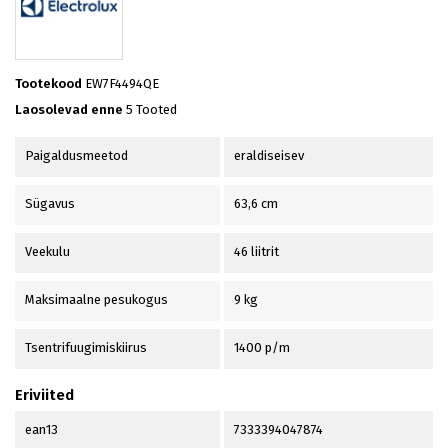
Tootekood
EW7F4494QE
Laosolevad enne
5 Tooted
Paigaldusmeetod
eraldiseisev
Sügavus
63,6 cm
Veekulu
46 liitrit
Maksimaalne pesukogus
9 kg
Tsentrifuugimiskiirus
1400 p/m
Eriviited
ean13
7333394047874