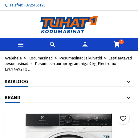
Telefon:
+3725165195
×
×
×
My wishlists
Loo soovinimekiri
Sisene
add_circle_outline
Create new list
Te peate olema sisselogitud, et tooteid soovinimekirja
Soovinimekirja nimi
lisada.
0



Loobu
Sisene
Avalehele
Kodumasinad
Pesumasinad ja kuivatid
Eestlaetavad
Loobu
Loo soovinimekiri
pesumasinad
Pesumasin auruprogrammiga 9 kg Electrolux
EW7F4492FQE
KATALOOG
BRÄND
favorite_border