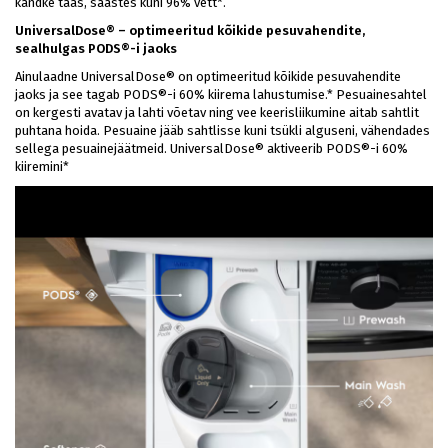
kandke taas, säästes kuni 96% vett*.
UniversalDose® – optimeeritud kõikide pesuvahendite,
sealhulgas PODS®-i jaoks
Ainulaadne UniversalDose® on optimeeritud kõikide pesuvahendite
jaoks ja see tagab PODS®-i 60% kiirema lahustumise.* Pesuainesahtel
on kergesti avatav ja lahti võetav ning vee keerisliikumine aitab sahtlit
puhtana hoida. Pesuaine jääb sahtlisse kuni tsükli alguseni, vähendades
sellega pesuainejäätmeid. UniversalDose® aktiveerib PODS®-i 60%
kiiremini*