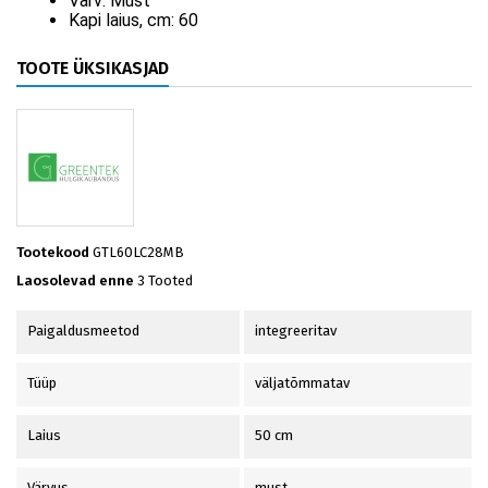
Värv:
Must
Kapi laius, cm:
60
TOOTE ÜKSIKASJAD
Tootekood
GTL60LC28MB
Laosolevad enne
3 Tooted
Paigaldusmeetod
integreeritav
Tüüp
väljatõmmatav
Laius
50 cm
Värvus
must