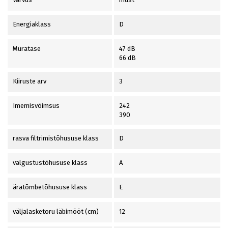
Energiaklass
D
Müratase
47 dB
66 dB
Kiiruste arv
3
Imemisvõimsus
242
390
rasva filtrimistõhususe klass
D
valgustustõhususe klass
A
äratõmbetõhususe klass
E
väljalasketoru läbimõõt (cm)
12