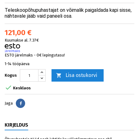
Teleskoopõhupuhastajat on võimalik paigaldada kapi sisse,
nähtavale jääb vaid paneeli osa.
121,00 €
Kuumakse al. 7.37€
ESTO järelmaks - 0€ lepingutasu!
1-14 tööpäeva
Lisa ostukorvi

Kogus

Kesklaos
Jaga
Jaga
KIRJELDUS