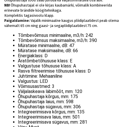
Õhupuhastaja tööd saab juhtida ka väljatõmmatava osa abil.
NB!
Õhupuhastajal ei ole kirjas kaubamärki, võimalik kombineerida
erinevate brändide köögitehnikaga.
Komplektis tagasivoolu klapp.
Paigaldamine:
Vajalik minimaalne kaugus pliidiplaatidest peab olema
vähemalt 65 cm ning gaasi- ja segapliidiplaatidest 75 cm.
Tõmbevõimsus minimaalne, m3/h:
242
Tõmbevõimsus maksimaalne, m3/h:
390
Müratase minimaalne, dB:
47
Müratase maksimaalne, dB:
66
Energiaklass:
D
Äratõmbetõhususe klass:
E
Valgustuse tõhususe klass:
A
Rasva filtreerimise tõhususe klass:
D
Juhtimine:
Mehaaniline
Valgustus:
LED
Võimsusastmed:
3
Väljalaskeava läbimõõt, mm:
120
Õhupuhastaja kõrgus, mm:
175
Õhupuhastaja laius, mm:
598
Õhupuhastaja sügavus, mm:
306
Integreerimisava kõrgus, mm:
135
Integreerimisava laius, mm:
501
Integreerimisava sügavus, mm:
281