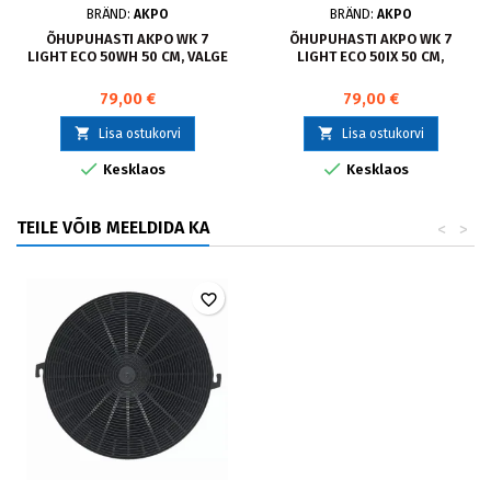
BRÄND:
AKPO
BRÄND:
AKPO
ÕHUPUHASTI AKPO WK 7
ÕHUPUHASTI AKPO WK 7
LIGHT ECO 50WH 50 CM, VALGE
LIGHT ECO 50IX 50 CM,
79,00 €
79,00 €


Lisa ostukorvi
Lisa ostukorvi


Kesklaos
Kesklaos
TEILE VÕIB MEELDIDA KA
<
>
favorite_border