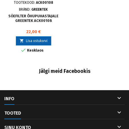
TOOTEKOOD:
ACK00108
BRÄND:
GREENTEK
SÖEFILTER ÕHUPUHASTAJALE
GREENTEK ACK00108
22,00 €

Lisa ostukorvi

Kesklaos
Jälgi meid Facebookis

INFO

TOOTED

SINU KONTO