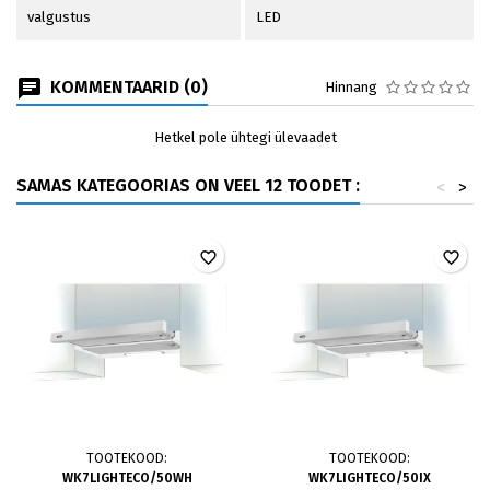
valgustus
LED
KOMMENTAARID (0)
Hinnang
Hetkel pole ühtegi ülevaadet
SAMAS KATEGOORIAS ON VEEL 12 TOODET :
<
>
favorite_border
favorite_border
TOOTEKOOD:
TOOTEKOOD:
WK7LIGHTECO/50WH
WK7LIGHTECO/50IX