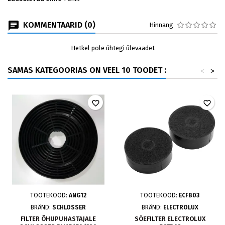
KOMMENTAARID (0)
Hinnang
Hetkel pole ühtegi ülevaadet
SAMAS KATEGOORIAS ON VEEL 10 TOODET :
<
>
favorite_border
favorite_border
TOOTEKOOD:
ANG12
TOOTEKOOD:
ECFB03
BRÄND:
SCHLOSSER
BRÄND:
ELECTROLUX
FILTER ÕHUPUHASTAJALE
SÖEFILTER ELECTROLUX