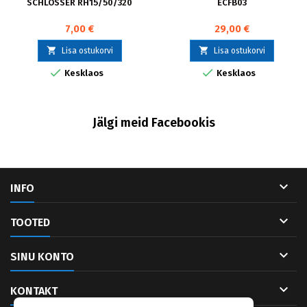
SCHLOSSER RH15/50/320
ECFB03
7,00 €
29,00 €


Lisa ostukorvi
Lisa ostukorvi


Kesklaos
Kesklaos
Jälgi meid Facebookis

INFO

TOOTED

SINU KONTO

KONTAKT