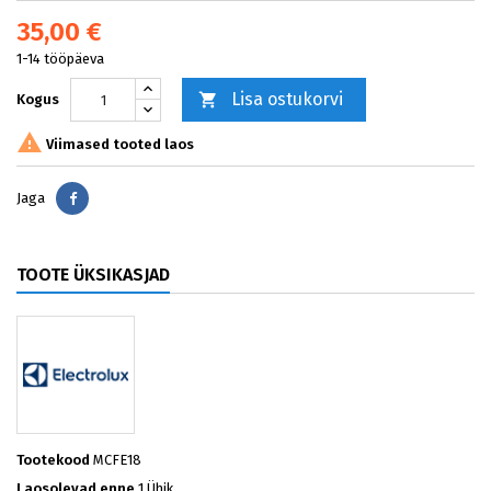
35,00 €
1-14 tööpäeva
Lisa ostukorvi

Kogus

Viimased tooted laos
Jaga
Jaga
TOOTE ÜKSIKASJAD
Tootekood
MCFE18
Laosolevad enne
1 Ühik