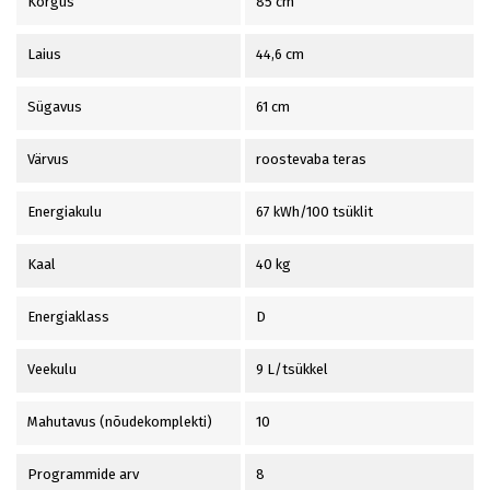
Kõrgus
85 cm
Laius
44,6 cm
Sügavus
61 cm
Värvus
roostevaba teras
Energiakulu
67 kWh/100 tsüklit
Kaal
40 kg
Energiaklass
D
Veekulu
9 L/tsükkel
Mahutavus (nõudekomplekti)
10
Programmide arv
8