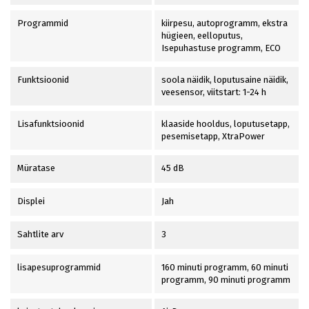
Programmid
kiirpesu, autoprogramm, ekstra
hügieen, eelloputus,
Isepuhastuse programm, ECO
Funktsioonid
soola näidik, loputusaine näidik,
veesensor, viitstart: 1-24 h
Lisafunktsioonid
klaaside hooldus, loputusetapp,
pesemisetapp, XtraPower
Müratase
45 dB
Displei
Jah
Sahtlite arv
3
lisapesuprogrammid
160 minuti programm, 60 minuti
programm, 90 minuti programm