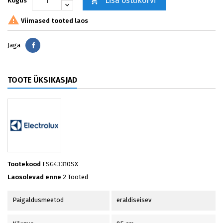
Lisa ostukorvi

Kogus

Viimased tooted laos
Jaga
Jaga
TOOTE ÜKSIKASJAD
Tootekood
ESG43310SX
Laosolevad enne
2 Tooted
Paigaldusmeetod
eraldiseisev