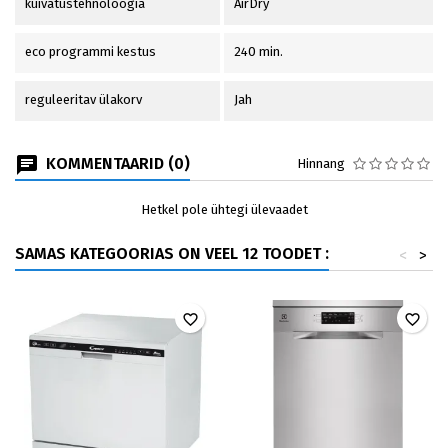
kuivatustehnoloogia
AirDry
eco programmi kestus
240 min.
reguleeritav ülakorv
Jah
KOMMENTAARID (0)
Hinnang
Hetkel pole ühtegi ülevaadet
SAMAS KATEGOORIAS ON VEEL 12 TOODET :
<
>
favorite_border
favorite_border