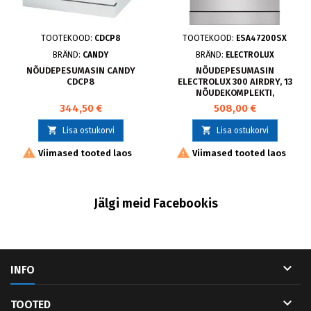
TOOTEKOOD:
CDCP8
TOOTEKOOD:
ESA47200SX
BRÄND:
CANDY
BRÄND:
ELECTROLUX
NÕUDEPESUMASIN CANDY
NÕUDEPESUMASIN
CDCP8
ELECTROLUX 300 AIRDRY, 13
NÕUDEKOMPLEKTI,
ROOSTEVABA TERAS
344,50 €
508,00 €


Lisa ostukorvi
Lisa ostukorvi


Viimased tooted laos
Viimased tooted laos
Jälgi meid Facebookis

INFO

TOOTED