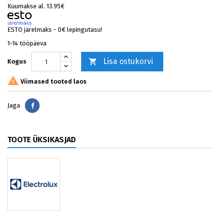
Kuumakse al. 13.95€
ESTO järelmaks - 0€ lepingutasu!
1-14 tööpäeva
Lisa ostukorvi

Kogus

Viimased tooted laos
Jaga
Jaga
TOOTE ÜKSIKASJAD