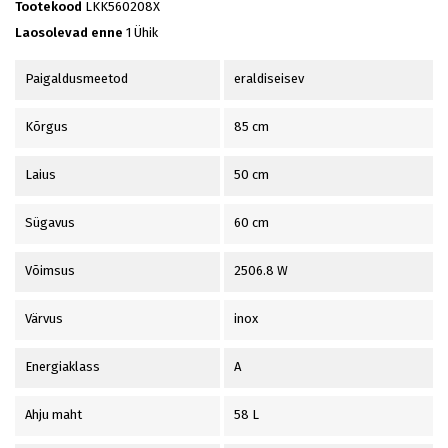
Tootekood
LKK560208X
Laosolevad enne
1 Ühik
Paigaldusmeetod
eraldiseisev
Kõrgus
85 cm
Laius
50 cm
Sügavus
60 cm
Võimsus
2506.8 W
Värvus
inox
Energiaklass
A
Ahju maht
58 L