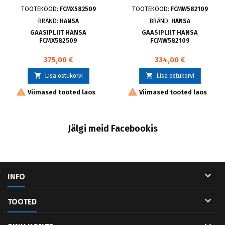
TOOTEKOOD:
FCMX582509
TOOTEKOOD:
FCMW582109
BRÄND:
HANSA
BRÄND:
HANSA
GAASIPLIIT HANSA
GAASIPLIIT HANSA
FCMX582509
FCMW582109
375,00 €
334,00 €


Lisa ostukorvi
Lisa ostukorvi


Viimased tooted laos
Viimased tooted laos
Jälgi meid Facebookis

INFO

TOOTED