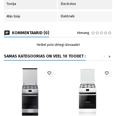
Tootja
Electrolux
Ahju tüüp
Elektriahi
KOMMENTAARID (0)
Hinnang
Hetkel pole ühtegi ülevaadet
SAMAS KATEGOORIAS ON VEEL 10 TOODET :
<
>
favorite_border
favorite_border