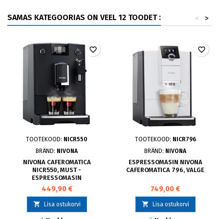
SAMAS KATEGOORIAS ON VEEL 12 TOODET :
<
>
favorite_border
favorite_border
TOOTEKOOD:
NICR550
TOOTEKOOD:
NICR796
BRÄND:
NIVONA
BRÄND:
NIVONA
NIVONA CAFEROMATICA
ESPRESSOMASIN NIVONA
NICR550, MUST -
CAFEROMATICA 796, VALGE
ESPRESSOMASIN
449,90 €
749,00 €


Lisa ostukorvi
Lisa ostukorvi