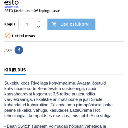
ESTO järelmaks - 0€ lepingutasu!
Lisa ostukorvi

Kogus

Hetkel otsas
Jaga
Jaga
KIRJELDUS
Sukeldu koos Riveliaga kohvimaailma. Avasta lõputuid
kohviubade sorte Bean Switch süsteemiga, naudi
kaasahaaravat kogemust 3,5-tollise puutetundliku
värviekraaniga, rikkalikke animatsioone ja just Sinule
kohandatud kohvirutiine. Täienda oma piimapõhiseid jooke
peene rikkaliku vahuga, kasutades LatteCrema Hot
tehnoloogiat, kompaktses masinas, mis sobib Sinu stiiliga.
• Bean Switch süsteem võimaldab hõlpsalt vahetada ja