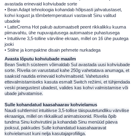
avastada erinevaid kohviubade sorte
• Bean Adapt tehnoloogia kohandab hõlpsasti jahvatustaset,
kohvi kogust ja tõmbetemperatuuri vastavalt Sinu valitud
ubadele
• LatteCrema Hot pakub automaatselt peent rikkalikku kuuma
piimavahtu, ühe nupuvajutusega automaatse puhastusega
• Intuitiivne 3,5-tolline värviline ekraan, millel on 16 ühe puutega
jooki
• Stiilne ja kompaktne disain pehmete nurkadega
Avasta lõputu kohviubade maailm
Bean Switch süsteem võimaldab Sul avastada uusi kohviubade
sorte. Rivelia on varustatud kahe 250g vahetatava anumaga, et
saaksid nautida erinevaid kohvimaitseid. Vahetuseks
ettevalmistamiseks kasuta esmalt Switch režiimi, et tühjendada
veski praegustest ubadest, valides kas kohvi valmistamise või
ubade jahvatamise.
Sulle kohandatud kaasahaarav kohvielamus
Naudi suhtlemist intuitiivse 3,5-tollise täispuutetundliku värvilise
ekraaniga, millel on rikkalikud animatsioonid. Rivelia õpib
tundma Sinu kohvirutiini ja kohandab Sinu menüüd päeva
jooksul, pakkudes Sulle kohandatud kaasahaaravat
kohvielamust kuni nelja kasutajaprofiiliga.