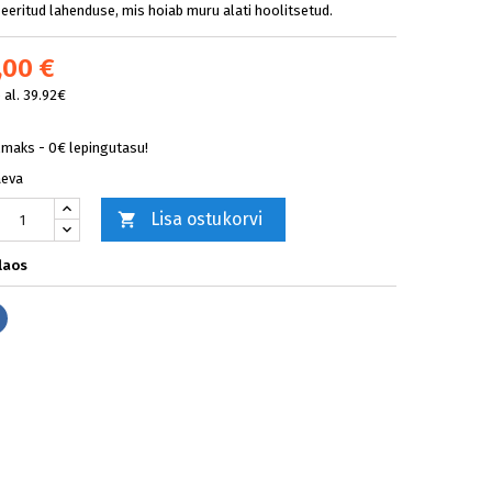
eeritud lahenduse, mis hoiab muru alati hoolitsetud.
,00 €
al. 39.92€
lmaks - 0€ lepingutasu!
äeva
Lisa ostukorvi

laos
Jaga