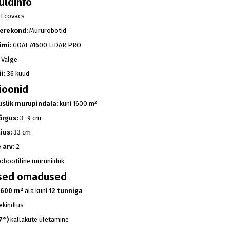
üldinfo
Ecovacs
erekond:
Mururobotid
imi:
GOAT A1600 LiDAR PRO
Valge
i:
36 kuud
ioonid
uslik murupindala:
kuni 1600 m²
õrgus:
3–9 cm
ius:
33 cm
 arv:
2
obootiline muruniiduk
sed omadused
1600 m²
ala kuni
12 tunniga
ekindlus
7°)
kallakute ületamine