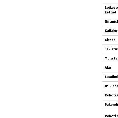
Lõikevõ
kettad
Niitmisk
Kallaku
Kitsad 
Takistu
Müra ta
Aku
Laadim
IP-klas
Roboti 
Pakendi
Roboti