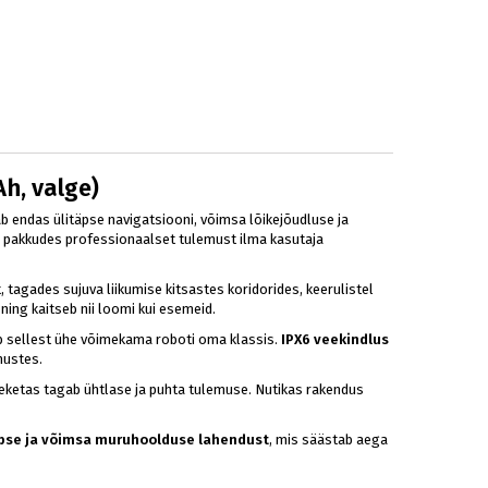
h, valge)
 endas ülitäpse navigatsiooni, võimsa lõikejõudluse ja
pakkudes professionaalset tulemust ilma kasutaja
 tagades sujuva liikumise kitsastes koridorides, keerulistel
ing kaitseb nii loomi kui esemeid.
eb sellest ühe võimekama roboti oma klassis.
IPX6 veekindlus
mustes.
ikeketas tagab ühtlase ja puhta tulemuse. Nutikas rakendus
täpse ja võimsa muruhoolduse lahendust
, mis säästab aega