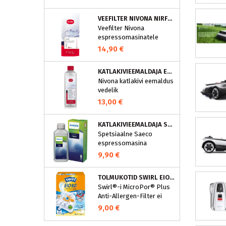
puhastusprogramm.
NIVONA puhastustabletid
VEEFILTER NIVONA NIRF701
on loodud spetsiaalselt
Veefilter Nivona
selle programmi jaoks ja
espressomasinatele
eraldavad mustuse nagu
nt kohvirasva
14,90 €
optimaalselt. Regulaarne
puhastamine hoiab Teie
KATLAKIVIEEMALDAJA ESPRESSOMASINATELE, NIVONA (500 ML)
aparaati ja tagab täiusliku
Nivona katlakivi eemaldus
aroomi.
vedelik
espressomasinatele
13,00 €
KATLAKIVIEEMALDAJA SAECO ESPRESSOMASINATELE, PHILIPS CA6700/10
Spetsiaalne Saeco
espressomasina
katlakivieemaldi
9,90 €
Espressomasinast
katlakivi korrapärane
TOLMUKOTID SWIRL EIO80MNEW
eemaldamine on vajalik
Swirl®-i MicroPor® Plus
selleks, et hoida masin
Anti-Allergen-Filter ei
parimas korras. See
lukusta ohutult
spetsiaalne
9,00 €
tolmuimejakotti mitte
espressomasina
ainult tavalise kodutolmu,
katlakivieemaldi eemaldab