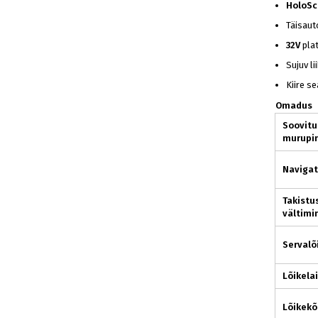
HoloSc
Täisau
32V
plat
Sujuv l
Kiire se
Omadus
Soovitu
murupi
Navigat
Takistu
vältimi
Servalõ
Lõikela
Lõikekõ