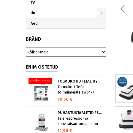
TV
Ilu
Aed
BRÄND
ENIM OSTETUD
Hetkel otsas
TOLMUKOTID TEFAL HYGIENE+ ZR200540 (4 TK)
Tolmukott Tefal
tolmuimejale TW6477,
TW6886..
10,50 €
PUHASTUSTABLETID ESPRESSOMASINALE, NIVONA 390701200
Teie espresso- ja
kohvitäisautomaadil on
integreeritud
11,90 €