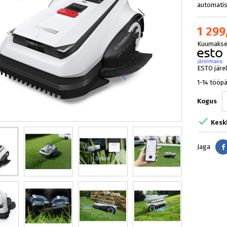
automatis
1 299
Kuumakse 
ESTO järe
1-14 tööp
Kogus

Kesk
Jaga