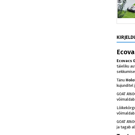
KIRJELD
Ecova
Ecovacs 
täieliku 
sekkumise
Tänu
Holo
kujunditel
GOAT A160
võimaldab 
Lõikekõrg
võimaldab 
GOAT A1600
ja tagab a