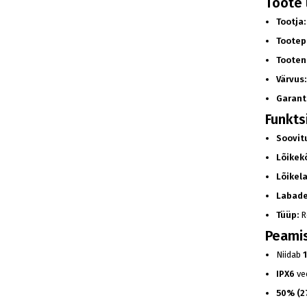
Toote 
Tootja:
Tootep
Tooten
Värvus:
Garanti
Funkts
Soovit
Lõikek
Lõikela
Labade
Tüüp:
R
Peami
Niidab
IPX6
ve
50% (2