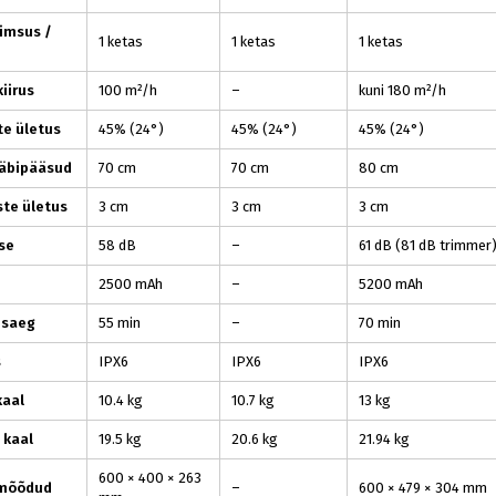
imsus /
1 ketas
1 ketas
1 ketas
iirus
100 m²/h
–
kuni 180 m²/h
te ületus
45% (24°)
45% (24°)
45% (24°)
läbipääsud
70 cm
70 cm
80 cm
ste ületus
3 cm
3 cm
3 cm
se
58 dB
–
61 dB (81 dB trimmer
2500 mAh
–
5200 mAh
isaeg
55 min
–
70 min
s
IPX6
IPX6
IPX6
kaal
10.4 kg
10.7 kg
13 kg
 kaal
19.5 kg
20.6 kg
21.94 kg
600 × 400 × 263
 mõõdud
–
600 × 479 × 304 mm