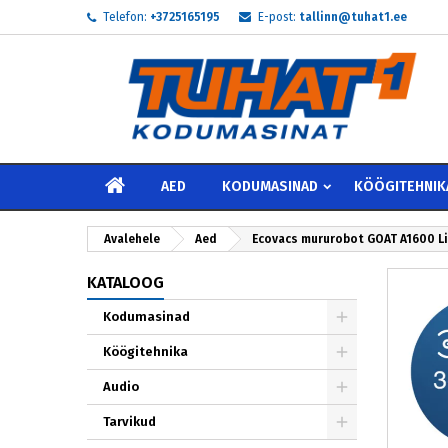
Telefon:
+3725165195
E-post:
tallinn@tuhat1.ee
My
L
S
add_circle_outline
Te 
Soo
AVALEHELE
AED
KODUMASINAD
KÖÖGITEHNIK
Avalehele
Aed
Ecovacs mururobot GOAT A1600 L
KATALOOG
Kodumasinad
Köögitehnika
Audio
Tarvikud