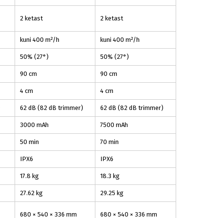
2 ketast
2 ketast
kuni 400 m²/h
kuni 400 m²/h
50% (27°)
50% (27°)
90 cm
90 cm
4 cm
4 cm
)
62 dB (82 dB trimmer)
62 dB (82 dB trimmer)
3000 mAh
7500 mAh
50 min
70 min
IPX6
IPX6
17.8 kg
18.3 kg
27.62 kg
29.25 kg
680 × 540 × 336 mm
680 × 540 × 336 mm