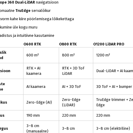
ope 360 Dual‑LiDAR
navigatsioon
tomaatne
TruEdge
servalõikur
vorm kahe kiire pöörlemisega lõikekettaga
iikumine üle kogu muru
adistus ja intuitiivne kasutamine
O600 RTK
O800 RTK
O1200 LiDAR PRO
slik
600 m²
800 m²
1200 m²
nd
RTK + AI
RTK + 3D ToF
sioon
Dual-LiDAR + AI kaa
kaamera
LiDAR
ste
AI kaamera
AI + 3D ToF
3D ToF + AI + bumper
ne
Zero-Edge
TruEdge trimmer + Z
ikus
Zero-Edge (AI)
(LiDAR)
Edge
ius
190 mm
220 mm
220 mm
3–8 cm
rgus
3–8 cm
3–8 cm (elektriline)
(manuaalne)