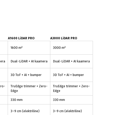
A1600 LiDAR PRO
A3000 LiDAR PRO
1600 m²
3000 m²
mera
Dual-LiDAR + AI kaamera
Dual-LiDAR + AI kaamera
3D ToF + AI + bumper
3D ToF + AI + bumper
ero-
TruEdge trimmer + Zero-
TruEdge trimmer + Zero-
Edge
Edge
330 mm
330 mm
3–9 cm (elektriline)
3–9 cm (elektriline)