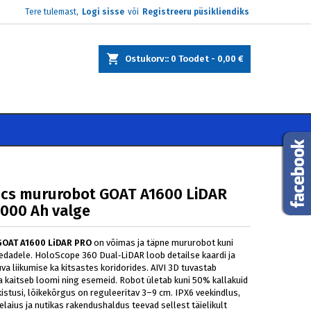
Tere tulemast,
Logi sisse
või
Registreeru püsikliendiks
×
×
×
Ostukorv:
0
Toodet -
0,00 €
e
i
cs mururobot GOAT A1600 LiDAR
000 Ah valge
GOAT A1600 LiDAR PRO
on võimas ja täpne mururobot kuni
edadele. HoloScope 360 Dual‑LiDAR loob detailse kaardi ja
va liikumise ka kitsastes koridorides. AIVI 3D tuvastab
ja kaitseb loomi ning esemeid. Robot ületab kuni 50% kallakuid
kistusi, lõikekõrgus on reguleeritav 3–9 cm. IPX6 veekindlus,
elaius ja nutikas rakendushaldus teevad sellest täielikult