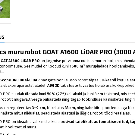
US
cs mururobot GOAT A1600 LiDAR PRO (3000 A
GOAT A1600 LiDAR PRO
on järgmise põlvkonna nutikas mururobot, mis ühendab
autonoomsuse. See mudel on loodud kuni
1600 m²
murupindade hooldamiseks, 
ta.
Scope 360 Dual‑LiDAR
navigatsioonile loob robot täpse 3D‑kaardi kogu aiast,
 ja ebakorrapärastel aladel.
AIVI 3D
takistuste tuvastus hoiab ära kokkupõrked n
0 PRO suudab ületada kuni
50% (27°)
kallakuid ja kuni
3 cm
takistusi, mis te
robotit mugavalt veega puhastada ning tagab töökindluse ka niisketes tingi
us on reguleeritav
3–9 cm
, lõikelaius
33 cm
, ning kahe kiire pöörlemisega lõ
hallata mitut niidualat, seadistada ajastusi ja jälgida roboti tööd reaalajas.
 PRO on ideaalne valik neile, kes soovivad
täielikult automatiseeritud, 
lati hoolitsetud muru.