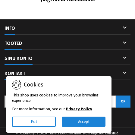

INFO

TOOTED

SINU KONTO

KONTAKT
Cookies
UUDISKIRI
This shop uses cookies to improve your browsing
experience.
For more information, see our
Privacy Policy
.
Facebook
Exit
Accept
© Autoriõigus 2026 Tuhat1 Kodumasinat. Kõik õigused kaitstud.