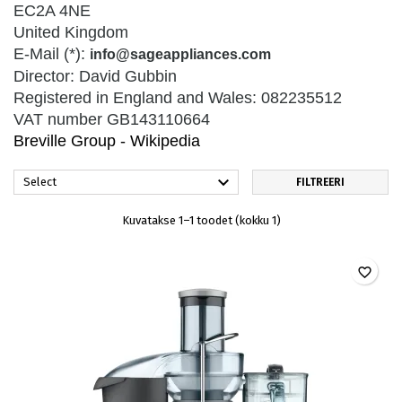
EC2A 4NE
United Kingdom
E-Mail (*):
info@sageappliances.com
Director: David Gubbin
Registered in England and Wales: 082235512
VAT number GB143110664
Breville Group - Wikipedia

Select
FILTREERI
Kuvatakse 1–1 toodet (kokku 1)
favorite_border