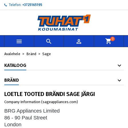
Telefon:
+3725165195
×
×
×
×
My wishlists
((modalTitle))
Loo soovinimekiri
Sisene
add_circle_outline
Create new list
((confirmMessage))
Te peate olema sisselogitud, et tooteid soovinimekirja
Soovinimekirja nimi
lisada.
0



((cancelText))
((modalDeleteText))
Loobu
Sisene
Avalehele
Bränd
Sage
Loobu
Loo soovinimekiri
KATALOOG
BRÄND
LOETLE TOOTED BRÄNDI SAGE JÄRGI
Company Information (sageappliances.com)
BRG Appliances Limited
86 - 90 Paul Street
London