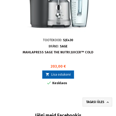
TOOTEKOOD:
SJE430
BRÄND:
SAGE
MAHLAPRESS SAGE THE NUTRI JUICER™ COLD
203,00 €

Lisa ostukorvi

Kesklaos

TAGASI ÜLES
Jälgi meid Facebookis