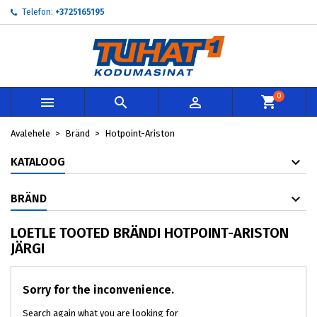
Telefon:
+3725165195
×
×
×
×
My wishlists
((modalTitle))
Loo soovinimekiri
Sisene
add_circle_outline
Create new list
((confirmMessage))
Te peate olema sisselogitud, et tooteid soovinimekirja
Soovinimekirja nimi
lisada.
0



((cancelText))
((modalDeleteText))
Loobu
Sisene
Avalehele
Bränd
Hotpoint-Ariston
Loobu
Loo soovinimekiri
KATALOOG
BRÄND
LOETLE TOOTED BRÄNDI HOTPOINT-ARISTON
JÄRGI
Sorry for the inconvenience.
Search again what you are looking for